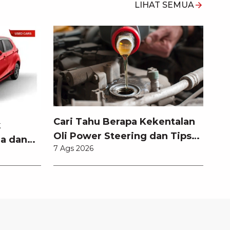
LIHAT SEMUA
Cari Tahu Berapa Kekentalan
k
Oli Power Steering dan Tips
a dan
7 Ags 2026
Memilihnya