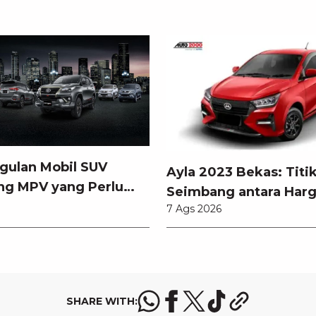
gulan Mobil SUV
Ayla 2023 Bekas: Titi
ng MPV yang Perlu
Seimbang antara Harg
tahui
7 Ags 2026
Pembaruan Teknologi
SHARE WITH: