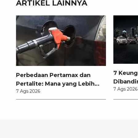
ARTIKEL LAINNYA
7 Keung
Perbedaan Pertamax dan
Dibandi
Pertalite: Mana yang Lebih
7 Ags 2026
Anda Ke
7 Ags 2026
Baik untuk Mobil Toyota
Anda?