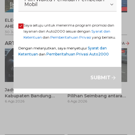
Mobil
P
ELECTRIFY YOUR PATH
Promo Veloz HEV
T
Saya setuju untuk menerima program promosi dan
AHEAD
Pe
1 
layanan dari Auto2000 sesuai dengan
Syarat dan
30 Jul 2026
-
31 Ags 2026
1 Jul 2026
-
31 Ags 2026
Ketentuan
dan
Pemberitahuan Privasi
yang berlaku.
ARTIKEL LAINNYA
LIHAT SEMUA
Dengan melanjutkan, saya menyetujui
Syarat dan
Ketentuan
dan
Pemberitahuan Privasi Auto2000
SUBMIT
Jadwal SIM Keliling
Avanza 2017 Bekas:
Kabupaten Bandung
Pilihan Seimbang antara
6 Ags 2026
6 Ags 2026
Terbaru 2026 dan
Harga dan Fitur Modern
Lokasinya
T
Be
6 
M