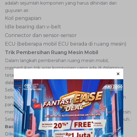
adalah sejumlah komponen yang harus dihindari dari
guyuran air.
Koil pengapian
Idle bearing dan v-belt
Connector dan sensor-sensor
ECU (beberapa mobil ECU berada di ruang mesin)
Trik Pembersihan Ruang Mesin Mobil
Dalam langkah pembersihan ruang mesin mobil,
memerlukan trik agar komponen yang ada di dalamnya
tetap terjaga. Salah satunya adalah memastikan mesin
dalam kondisi dingin.
Sebelum mencuci ruang mesin, pastikan mesin telah
benar-benar dingin. Jika Anda mencuci mesin saat masih
panas, suhu yang tiba-tiba dingin dari air dapat
menyebabkan kerusakan pada beberapa komponen mesin.
Selain itu kondisi panas juga dapat melukai anggota tubuh.
Baca juga:
5 Tempat Wisata di Bogor Yang Seru
Dikunjungi dengan Agya GR Sport