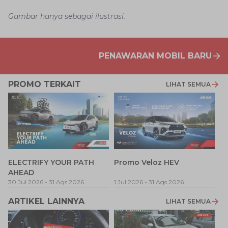
Gambar hanya sebagai ilustrasi.
PENAWARAN MOBIL BARU
PROMO TERKAIT
LIHAT SEMUA
P
ELECTRIFY YOUR PATH
Promo Veloz HEV
T
AHEAD
Pe
1 
30 Jul 2026
-
31 Ags 2026
1 Jul 2026
-
31 Ags 2026
ARTIKEL LAINNYA
LIHAT SEMUA