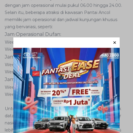
dengan jam operasional mulai pukul 06.00 hingga 24.00.
Selain itu, beberapa atraksi di kawasan Pantai Ancol
memiliki jam operasional dan jadwal kunjungan khusus
yang bervariasi, seperti:
Jam Operasional Dufan:
Weekday 10:00 - 18:00 WIB
Weekend 10:00 - 20:00 WIB
Jam operasional Sea World Ancol
Weekday 09:00 - 16:30 WIB
Weekend 09:00 - 17:00 WIB
Jam Operasional Atlantis Ancol
Weekday 09:00 - 17:30 WIB
Weekend 08:00 - 17:30 WIB
Untuk pengalaman yang lebih maksimal, pastikan untuk
datang lebih awal, terutama di akhir pekan atau hari libur
nasional saat kunjungan biasanya lebih ramai. Informasi
lebih lengkap dan detail tentang tiket, acara, dan fasilitas