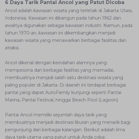
6 Daya Tarik Pantai Ancol yang Patut Dicoba
Ancol adalah kawasan wisata yang terletak di Jakarta Utara,
Indonesia. Kawasan ini dibangun pada tahun 1962 dan
awalnya digunakan sebagai kawasan industri. Namun, pada
tahun 1970-an, kawasan ini dikembangkan menjadi
kawasan wisata yang menawarkan berbagai fasilitas dan
atraksi.
Ancol dikenal dengan keindahan alamnya yang
mempesona dan berbagai fasilitas yang memadai,
membuatnya menjadi salah satu destinasi wisata yang
paling populer di Jakarta. Di daerah ini terdapat berbagai
pantai yang dapat AutoFamily kunjungi seperti Pantai
Marina, Pantai Festival, hingga Beach Pool (Lagoon).
Pantai Ancol memiliki sejumlah daya tarik yang
membuatnya menjadi destinasi liburan yang menarik bagi
pengunjung dari berbagai kalangan. Berikut adalah lima
daya tarik utama yang patut untuk Anda coba: