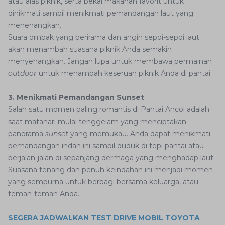
atau alas piknik, serta bekal makanan favorit untuk
dinikmati sambil menikmati pemandangan laut yang
menenangkan.
Suara ombak yang berirama dan angin sepoi-sepoi laut
akan menambah suasana piknik Anda semakin
menyenangkan. Jangan lupa untuk membawa permainan
outdoor
untuk menambah keseruan piknik Anda di pantai.
3. Menikmati Pemandangan Sunset
Salah satu momen paling romantis di Pantai Ancol adalah
saat matahari mulai tenggelam yang menciptakan
panorama
sunset
yang memukau. Anda dapat menikmati
pemandangan indah ini sambil duduk di tepi pantai atau
berjalan-jalan di sepanjang dermaga yang menghadap laut.
Suasana tenang dan penuh keindahan ini menjadi momen
yang sempurna untuk berbagi bersama keluarga, atau
teman-teman Anda.
SEGERA JADWALKAN TEST DRIVE MOBIL TOYOTA