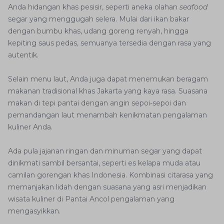
Anda hidangan khas pesisir, seperti aneka olahan
seafood
segar yang menggugah selera. Mulai dari ikan bakar
dengan bumbu khas, udang goreng renyah, hingga
kepiting saus pedas, semuanya tersedia dengan rasa yang
autentik.
Selain menu laut, Anda juga dapat menemukan beragam
makanan tradisional khas Jakarta yang kaya rasa. Suasana
makan di tepi pantai dengan angin sepoi-sepoi dan
pemandangan laut menambah kenikmatan pengalaman
kuliner Anda.
Ada pula jajanan ringan dan minuman segar yang dapat
dinikmati sambil bersantai, seperti es kelapa muda atau
camilan gorengan khas Indonesia. Kombinasi citarasa yang
memanjakan lidah dengan suasana yang asri menjadikan
wisata kuliner di Pantai Ancol pengalaman yang
mengasyikkan.