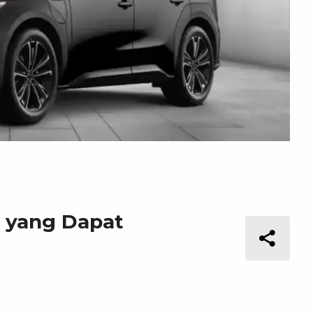
5 yang Dapat