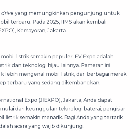
 drive
yang memungkinkan pengunjung untuk
l terbaru. Pada 2025, IIMS akan kembali
IEXPO), Kemayoran, Jakarta.
mobil listrik semakin populer. EV Expo adalah
ik dan teknologi hijau lainnya. Pameran ini
ebih mengenal mobil listrik, dari berbagai merek
sep terbaru yang sedang dikembangkan.
ernational Expo (JIEXPO), Jakarta, Anda dapat
 mulai dari keunggulan teknologi baterai, pengisian
 listrik semakin menarik. Bagi Anda yang tertarik
lah acara yang wajib dikunjungi.