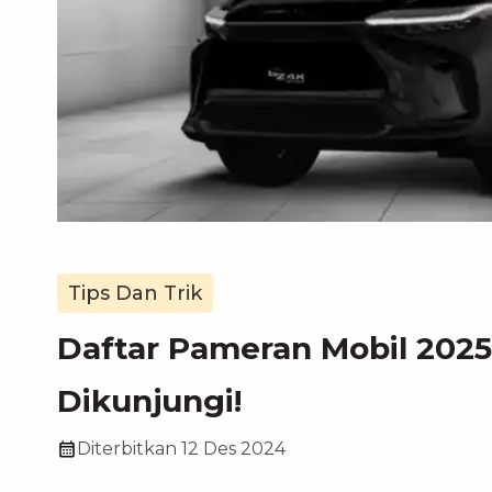
Tips Dan Trik
Daftar Pameran Mobil 202
Dikunjungi!
Diterbitkan
12 Des 2024