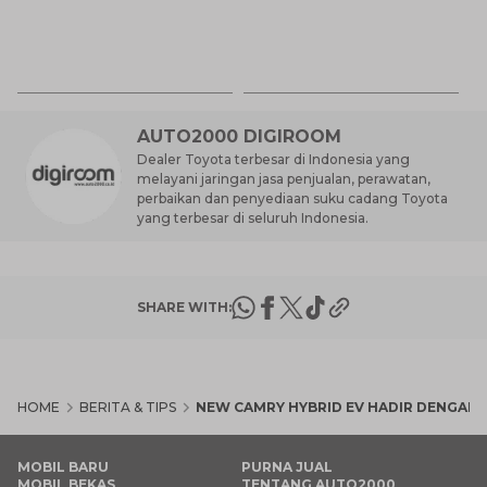
Ca
K
7 
St
M
AUTO2000 DIGIROOM
Dealer Toyota terbesar di Indonesia yang
melayani jaringan jasa penjualan, perawatan,
perbaikan dan penyediaan suku cadang Toyota
yang terbesar di seluruh Indonesia.
SHARE WITH:
HOME
BERITA & TIPS
NEW CAMRY HYBRID EV HADIR DENGAN 
MOBIL BARU
PURNA JUAL
MOBIL BEKAS
TENTANG AUTO2000