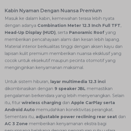
Kabin Nyaman Dengan Nuansa Premium
Masuk ke dalam kabin, kemewahan terasa lebih nyata
dengan adanya
Combination Meter 12.3 Inch Full TFT
,
Head-Up Display (HUD)
, serta
Panoramic Roof
yang
memberikan pencahayaan alami dan kesan lebih lapang.
Material interior berkualitas tinggi dengan aksen kayu dan
lapisan kulit premium memberikan nuansa eksklusif yang
cocok untuk eksekutif maupun pecinta otomotif yang
menginginkan kenyamanan maksimal.
Untuk sistem hiburan,
layar multimedia 12.3 inci
dikombinasikan dengan
9 speaker JBL
memastikan
pengalaman berkendara yang lebih menyenangkan. Selain
itu, fitur
wireless charging
dan
Apple CarPlay serta
Android Auto
memudahkan konektivitas perangkat.
Sementara itu,
adjustable power reclining rear seat
dan
AC 3 Zone
memberikan kenyamanan ekstra bagi
penumpang belakang dengan pengaturan suhu udara