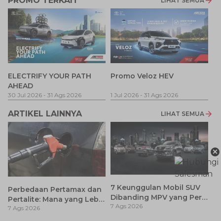
PROMO TERKAIT
LIHAT SEMUA
P
ELECTRIFY YOUR PATH
Promo Veloz HEV
T
AHEAD
Pe
1 
30 Jul 2026
-
31 Ags 2026
1 Jul 2026
-
31 Ags 2026
ARTIKEL LAINNYA
LIHAT SEMUA
×
7 Keunggulan Mobil SUV
Perbedaan Pertamax dan
Dibanding MPV yang Perlu
Pertalite: Mana yang Lebih
7 Ags 2026
Anda Ketahui
7 Ags 2026
Baik untuk Mobil Toyota
Anda?