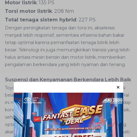
Motor listrik
: 135 PS
Torsi motor listrik
: 208 Nm
Total tenaga sistem hybrid
: 227 PS
Dengan peningkatan tenaga dan torsi ini, akselerasi
menjadi lebih responsif, sementara efisiensi bahan bakar
tetap optimal karena pemanfaatan tenaga listrik lebih
besar. Teknologi ini juga memungkinkan transisi yang lebih
halus antara mesin bensin dan motor listrik, memberikan
pengalaman berkendara yang lebih nyaman dan tenang.
Suspensi dan Kenyamanan Berkendara Lebih Baik
Toyota juga melakukan perubahan pada sistem suspensi
belakang, dari
Double Wishbone
menjadi
Multi Link
. Hal
ini membuat
New Camry Hybrid EV
lebih adaptif terhadap
kondisi jalan serta meredam guncangan dengan lebih baik,
sehingga memberikan kenyamanan berkendara yang
optimal. Dengan sistem ini, pengemudi dan penumpang
akan merasakan peredaman yang lebih baik saat melewati