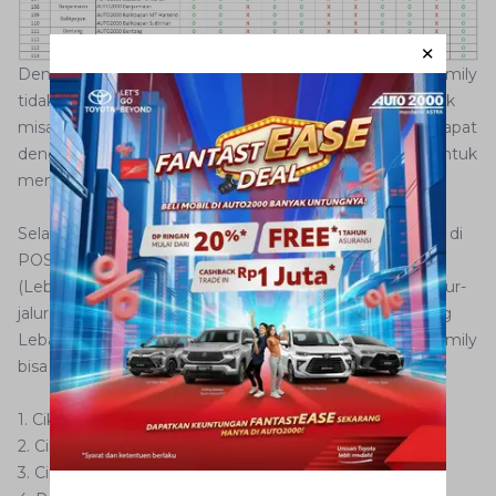
Dengan adanya bengkel siaga di berbagai kota, AutoFamily
tidak perlu khawatir jika kendaraan Toyota andalan mudik
misal mengalami masalah di tengah perjalanan. Anda dapat
dengan mudah mencari bengkel Auto2000 terdekat untuk
mendapatkan layanan yang diperlukan.
Selain ratusan bengkel siaga Auto2000, kami juga hadir di
POSKO SIAGA AUTO2000 HOLIDAY CAMPAIGN 2024
(Lebaran). Auto2000 hadir di posko yang berdiri pada jalur-
jalur yang cukup vital dalam perjalanan pulang kampung
Lebaran tahun ini. Setidaknya ada 9 posko yang AutoFamily
bisa jumpai kehadiran Auto2000, yaitu sebagai berikut:
1. Cikampek: Tol Cikampek Rest Area KM 57
2. Cikampek: Tol Cikampek Rest Area KM 62
3. Cipali / Cirebon: Tol Palikanci Rest Area KM 207A