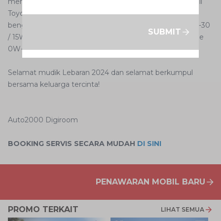
menggunakan voucher tersebut untuk perawatan mobil
Toyota sepulang mudik. Tukarkan voucher tersebut di
bengkel Auto2000 dan dapatkan benefit: gratis oli 10W-30
SUBMIT
/ 15W-40 2 liter, free updgrade 5W-30 1 liter, free upgrade
0W-32 1 liter, dan gratis spooring ban.
Selamat mudik Lebaran 2024 dan selamat berkumpul
bersama keluarga tercinta!
Auto2000 Digiroom
BOOKING SERVIS SECARA MUDAH
DI SINI
PENAWARAN MOBIL BARU
PROMO TERKAIT
LIHAT SEMUA