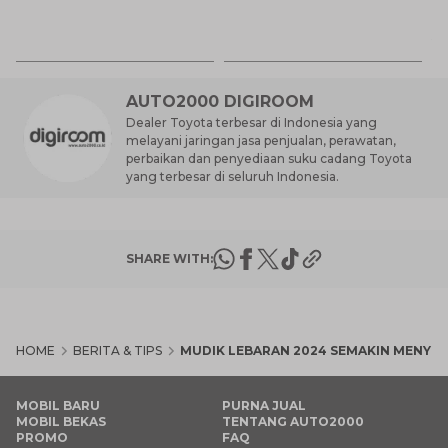
M
31
Es
Ha
M
AUTO2000 DIGIROOM
Dealer Toyota terbesar di Indonesia yang
melayani jaringan jasa penjualan, perawatan,
perbaikan dan penyediaan suku cadang Toyota
yang terbesar di seluruh Indonesia.
SHARE WITH:
HOME
BERITA & TIPS
MUDIK LEBARAN 2024 SEMAKIN MENYEN
MOBIL BARU
PURNA JUAL
MOBIL BEKAS
TENTANG AUTO2000
PROMO
FAQ