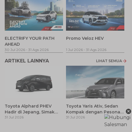
P
ELECTRIFY YOUR PATH
Promo Veloz HEV
T
AHEAD
Pe
1 
30 Jul 2026
-
31 Ags 2026
1 Jul 2026
-
31 Ags 2026
ARTIKEL LAINNYA
LIHAT SEMUA
Toyota Alphard PHEV
Toyota Yaris Ativ, Sedan
×
Hadir di Jepang, Simak
Kompak dengan Pesona
31 Jul 2026
31 Jul 2026
Pembaruan dan Fitur
Modern
Premiumnya
H