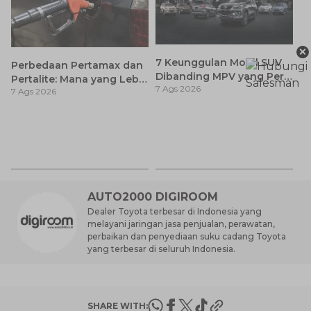
×
7 Keunggulan Mobil SUV
Perbedaan Pertamax dan
Dibanding MPV yang Perlu
Pertalite: Mana yang Lebih
7 Ags 2026
Anda Ketahui
7 Ags 2026
Baik untuk Mobil Toyota
Anda?
Ca
K
7 
St
M
AUTO2000 DIGIROOM
Dealer Toyota terbesar di Indonesia yang
melayani jaringan jasa penjualan, perawatan,
perbaikan dan penyediaan suku cadang Toyota
yang terbesar di seluruh Indonesia.
SHARE WITH: