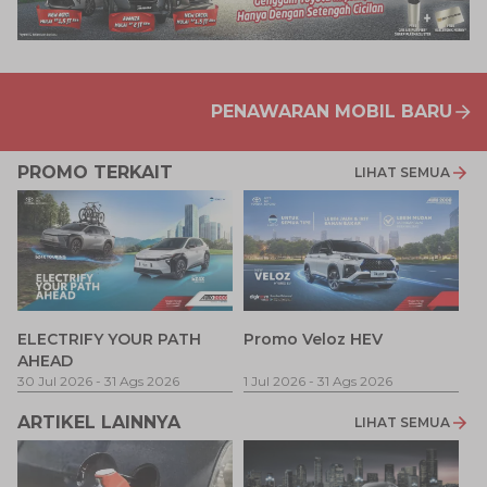
PENAWARAN MOBIL BARU
PROMO TERKAIT
LIHAT SEMUA
P
ELECTRIFY YOUR PATH
Promo Veloz HEV
T
AHEAD
Pe
1 
30 Jul 2026
-
31 Ags 2026
1 Jul 2026
-
31 Ags 2026
ARTIKEL LAINNYA
LIHAT SEMUA