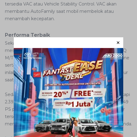
tersedia VAC atau Vehicle Stability Control. VAC akan
membantu AutoFamily saat mobil membelok atau
menambah kecepatan.
Performa Terbaik
Sekarang masuk ke bagian terpenting dari mobil, yaitu
mesin. Pada bagian dapur pacu, New Kijang Innova 2.4 Q
M/T Diesel dibekali Super GD Engine FTV 4 Cylinder In-line
serta 16 valve DOHC dengan VNT Intercooler.Teknologi
inilah yang membantu mobil untuk tidak berjalan mundur
saat berada di tanjakan.
Sedangkan untuk kapasitas silindernya, mobil ini dilengkapi
2.393 cc, menghasilkan kecepatan maksimum hingga 149
PS pada putaran mesin 6.000 rpm. Dengan seluruh fitur
tersebut, New Kijang Innova 2.4 Q M/T Diesel akan
menghadirkan pengalaman berkendara terbaik untuk Anda.