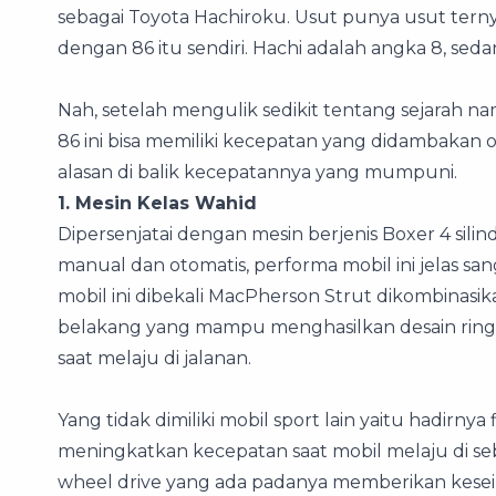
sebagai Toyota Hachiroku. Usut punya usut ternya
dengan 86 itu sendiri. Hachi adalah angka 8, sed
Nah, setelah mengulik sedikit tentang sejarah na
86 ini bisa memiliki kecepatan yang didambakan o
alasan di balik kecepatannya yang mumpuni.
1. Mesin Kelas Wahid
Dipersenjatai dengan mesin berjenis Boxer 4 sili
manual dan otomatis, performa mobil ini jelas san
mobil ini dibekali MacPherson Strut dikombinas
belakang yang mampu menghasilkan desain ringa
saat melaju di jalanan.
Yang tidak dimiliki mobil sport lain yaitu hadirnya
meningkatkan kecepatan saat mobil melaju di se
wheel drive yang ada padanya memberikan keseim