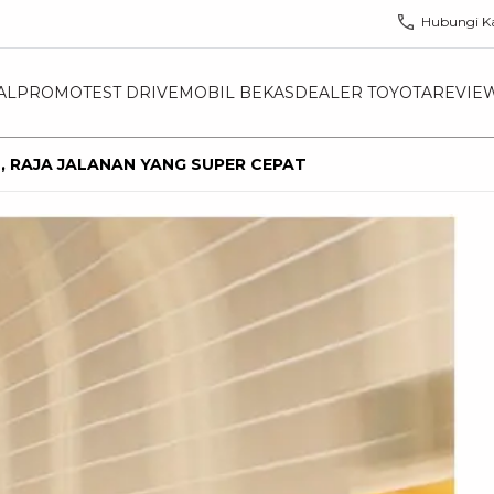
Hubungi K
AL
PROMO
TEST DRIVE
MOBIL BEKAS
DEALER TOYOTA
REVIE
, RAJA JALANAN YANG SUPER CEPAT