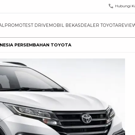
Hubungi K
AL
PROMO
TEST DRIVE
MOBIL BEKAS
DEALER TOYOTA
REVIE
DONESIA PERSEMBAHAN TOYOTA