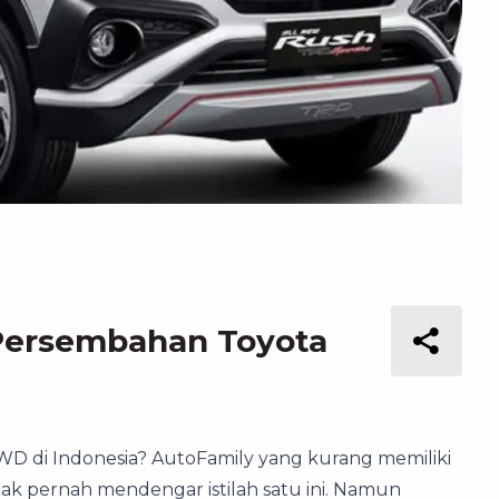
 Persembahan Toyota
D di Indonesia? AutoFamily yang kurang memiliki
dak pernah mendengar istilah satu ini. Namun