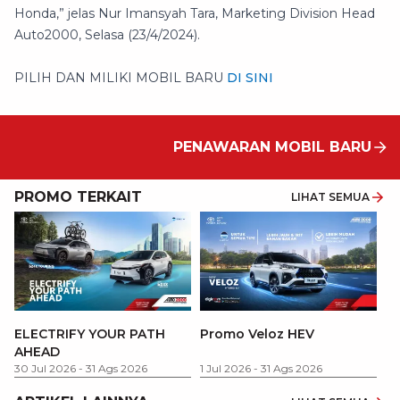
Honda,” jelas Nur Imansyah Tara, Marketing Division Head
Auto2000, Selasa (23/4/2024).
PILIH DAN MILIKI MOBIL BARU
DI SINI
PENAWARAN MOBIL BARU
PROMO TERKAIT
LIHAT SEMUA
P
ELECTRIFY YOUR PATH
Promo Veloz HEV
T
AHEAD
Pe
1 
30 Jul 2026
-
31 Ags 2026
1 Jul 2026
-
31 Ags 2026