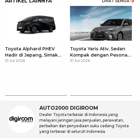
ARTIKEL LAINNYA
LIHAT SEMUA
Toyota Alphard PHEV
Toyota Yaris Ativ, Sedan
Hadir di Jepang, Simak
Kompak dengan Pesona
31 Jul 2026
31 Jul 2026
Pembaruan dan Fitur
Modern
Premiumnya
H
M
31
Es
Ha
M
AUTO2000 DIGIROOM
Dealer Toyota terbesar di Indonesia yang
melayani jaringan jasa penjualan, perawatan,
perbaikan dan penyediaan suku cadang Toyota
yang terbesar di seluruh Indonesia.