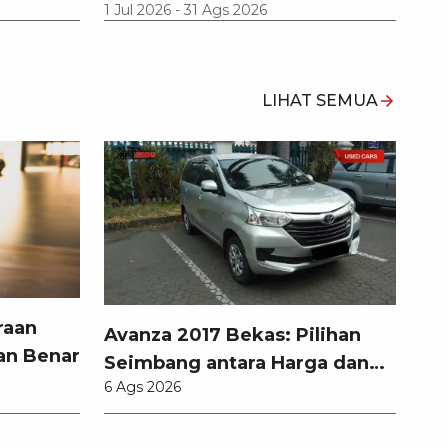
1 Jul 2026
-
31 Ags 2026
LIHAT SEMUA
raan
Avanza 2017 Bekas: Pilihan
an Benar
Seimbang antara Harga dan
6 Ags 2026
Fitur Modern