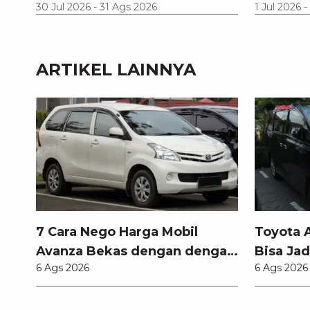
30 Jul 2026
-
31 Ags 2026
1 Jul 2026
-
ARTIKEL LAINNYA
7 Cara Nego Harga Mobil
Toyota 
Avanza Bekas dengan dengan
Bisa Jad
6 Ags 2026
6 Ags 2026
Teknik Jitu Anti Rugi!