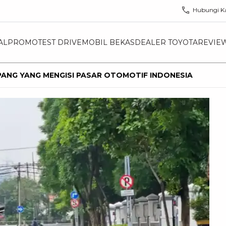
Hubungi K
AL
PROMO
TEST DRIVE
MOBIL BEKAS
DEALER TOYOTA
REVIE
PANG YANG MENGISI PASAR OTOMOTIF INDONESIA