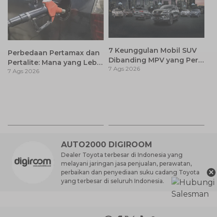
7 Keunggulan Mobil SUV
Perbedaan Pertamax dan
Dibanding MPV yang Perlu
Pertalite: Mana yang Lebih
7 Ags 2026
Anda Ketahui
7 Ags 2026
Baik untuk Mobil Toyota
Anda?
Ca
K
7 
St
M
AUTO2000 DIGIROOM
Dealer Toyota terbesar di Indonesia yang
melayani jaringan jasa penjualan, perawatan,
×
perbaikan dan penyediaan suku cadang Toyota
yang terbesar di seluruh Indonesia.