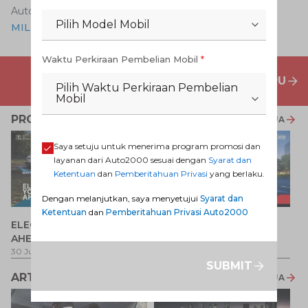
Auto2000 Digiroom
Pilih Model Mobil
MILIKI CALYA DENGAN MUDAH DI SINI
Waktu Perkiraan Pembelian Mobil
*
PENAWARAN MOBIL BARU
Pilih Waktu Perkiraan Pembelian
Mobil
PROMO TERKAIT
LIHAT SEMUA
Saya setuju untuk menerima program promosi dan
layanan dari Auto2000 sesuai dengan
Syarat dan
Ketentuan
dan
Pemberitahuan Privasi
yang berlaku.
Dengan melanjutkan, saya menyetujui
Syarat dan
Ketentuan
dan
Pemberitahuan Privasi Auto2000
P
ELECTRIFY YOUR PATH
Promo Veloz HEV
T
AHEAD
Pe
1 
30 Jul 2026
-
31 Ags 2026
1 Jul 2026
-
31 Ags 2026
SUBMIT
ARTIKEL LAINNYA
LIHAT SEMUA