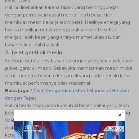
Hal ini disebabkan karena tapak yang bersinggungan
dengan permukaan aspal menjadi lebih besar dan
membuat mesin bekerja lebih berat. Hasilnya energi yang
harus dihasilkan untuk menggerakkan ban tersebut
menjadi lebih besar yang artinya memerlukan asupan
bahan bakar lebih banyak.
2. Telat ganti oli mesin
Semoga AutoFamily bukan golongan yang kerap kelupaan
jadwal ganti oli mesin. Sebab jika membiarkan mesin mobil
terus menerus bekerja dengan oli yang sudah terlalu lama
membuat performanya tidak maksimal.
Baca juga:
7 Cara Mengendarai Mobil Manual di Belokan
dengan Tepat
Hal ini berdampak pada konsumsi bahan bakar yang lebih
boros karena mesin menjadi kasar akibat pelumasan yang
tidak maksimal. Ganti oli dan servis berkala harus selalu
dilakukan sesuai jadwal di bengkel Auto2000 agar
konsumsi bahan bakar tak boros.