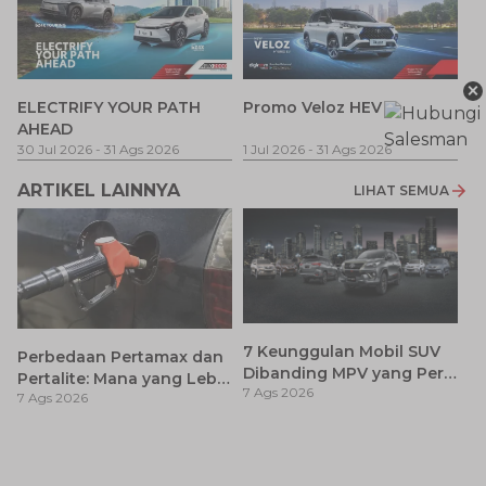
×
P
ELECTRIFY YOUR PATH
Promo Veloz HEV
T
AHEAD
Pe
1 
30 Jul 2026
-
31 Ags 2026
1 Jul 2026
-
31 Ags 2026
ARTIKEL LAINNYA
LIHAT SEMUA
7 Keunggulan Mobil SUV
Perbedaan Pertamax dan
Dibanding MPV yang Perlu
Pertalite: Mana yang Lebih
7 Ags 2026
Anda Ketahui
7 Ags 2026
Baik untuk Mobil Toyota
Anda?
Ca
K