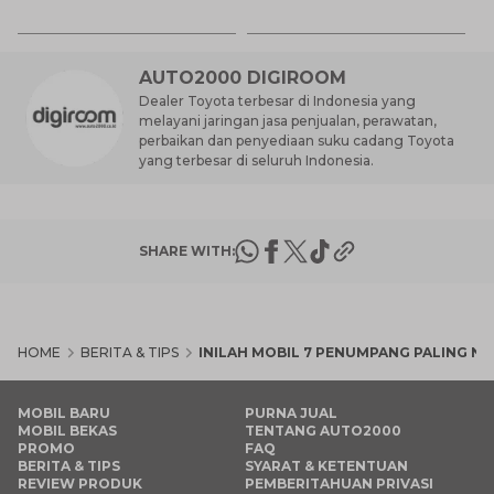
7 
St
M
AUTO2000 DIGIROOM
Dealer Toyota terbesar di Indonesia yang
melayani jaringan jasa penjualan, perawatan,
perbaikan dan penyediaan suku cadang Toyota
yang terbesar di seluruh Indonesia.
SHARE WITH:
HOME
BERITA & TIPS
INILAH MOBIL 7 PENUMPANG PALING 
MOBIL BARU
PURNA JUAL
MOBIL BEKAS
TENTANG AUTO2000
PROMO
FAQ
BERITA & TIPS
SYARAT & KETENTUAN
REVIEW PRODUK
PEMBERITAHUAN PRIVASI