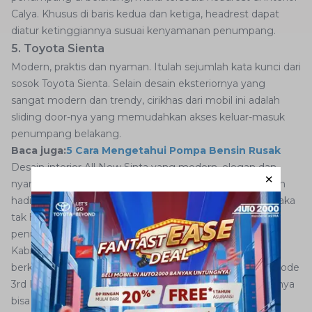
Calya. Khusus di baris kedua dan ketiga, headrest dapat
diatur ketinggiannya susuai kenyamanan penumpang.
5. Toyota Sienta
Modern, praktis dan nyaman. Itulah sejumlah kata kunci dari
sosok Toyota Sienta. Selain desain eksteriornya yang
sangat modern dan trendy, cirikhas dari mobil ini adalah
sliding door-nya yang memudahkan akses keluar-masuk
penumpang belakang.
Baca juga:
5 Cara Mengetahui Pompa Bensin Rusak
Desain interior All New Sinta yang modern, elegan dan
nyaman memberikan jawaban atas keinginan Anda akan
hadirnya sebuah mobil yang nyaman dan fungsional. Maka
tak heran Sienta menjadi salah satu pilihan mobil 7
penumpang paling nyaman.
Kabin yang luas dengan 7 seater akan membuat sesi
berkendara bersama keluarga semakin seru. Dengan mode
3rd Row Dive-in Seat memungkinkan bagian belakangnya
bisa dilipat dan memberikan ruang lapang untuk extra