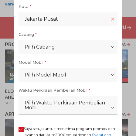
yang Kerap Tak Disadari
Kota
*
Jakarta Pusat
PENAWARAN MOBIL BARU
Cabang
*
PROMO TERKAIT
LIHAT SEMUA
Pilih Cabang
Model Mobil
*
Pilih Model Mobil
P
Waktu Perkiraan Pembelian Mobil
*
ELECTRIFY YOUR PATH
Promo Veloz HEV
T
AHEAD
Pe
1 
Pilih Waktu Perkiraan Pembelian
30 Jul 2026
-
31 Ags 2026
1 Jul 2026
-
31 Ags 2026
Mobil
ARTIKEL LAINNYA
LIHAT SEMUA
Saya setuju untuk menerima program promosi dan
layanan dari Auto2000 sesuai dengan
Syarat dan