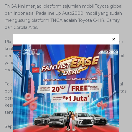
TNGA kini menjadi platform sejumlah mobil Toyota global
dan Indonesia. Pada line up Auto2000, mobil yang sudah
mengusung platform TNGA adalah Toyota C-HR, Camry
dan Corolla Altis.
Platform generasi baru ini dirancang untuk menghadirkan
kualitas mengemudi yang bisa memuaskan semua
pengemudi. Momen akselerasi pertama dan respon mobil
yang menciptakan fun to drive mampu diberikan oleh
mobil-mobil Toyota yang sudah menganut TNGA.
Tak berlebihan jika kita menyimpulkan setidaknya lima hal
dari keunggulan yang diberi TNGA. Pertama adalah kualitas
berkendara, kedua adalah kenyamanan, ketiga adalah
keselamatan, keempat adalah kemudahan dan kelima
tentu adalah kebanggaan.
Seperti yang kita ketahui, platform TNGA bisa menjadi