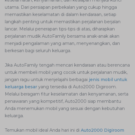
keselamatan, kenyamanan, dan kesiapan menjadi kunci
utama. Dari persiapan perbekalan yang cukup hingga
memastikan keselamatan di dalam kendaraan, setiap
langkah penting untuk memastikan perjalanan berjalan
lancar. Melalui penerapan tips-tips di atas, diharapkan
perjalanan mudik AutoFamily bersama anak-anak akan
menjadi pengalaman yang aman, menyenangkan, dan
berkesan bagi seluruh keluarga.
Jika AutoFamily tengah mencari kendaraan atau berencana
untuk membeli mobil yang cocok untuk perjalanan mudik,
jangan ragu untuk menjelajahi berbagai
jenis mobil untuk
keluarga besar
yang tersedia di Auto2000 Digiroom.
Melalui beragam fitur keselamatan dan kenyamanan, serta
penawaran yang kompetitif, Auto2000 siap membantu
Anda menemukan mobil yang sesuai dengan kebutuhan
keluarga.
Temukan mobil ideal Anda hari ini di
Auto2000 Digiroom