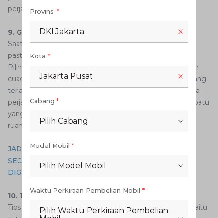
perjalanan.
Provinsi
*
DKI Jakarta
9. Gunakan Pakaian yang Nyaman
Saat melakukan perjalanan mudik dengan anak-anak,
pastikan mereka mengenakan pakaian yang nyaman.
Kota
*
Pilihlah pakaian yang longgar, ringan, dan sesuai dengan
Jakarta Pusat
cuaca di tempat tujuan. Hindari penggunaan pakaian yang
terlalu ketat atau mengganggu gerak anak-anak selama
Cabang
*
perjalanan. Selain itu, pastikan mereka mengenakan sepatu
yang cocok untuk berjalan jauh atau aktivitas di luar
Pilih Cabang
ruangan.
Model Mobil
*
JADWALKAN TEST DRIVE MOBIL IMPIAN ANDA
SECARA MUDAH DAN CEPAT DI AUTO2000
Pilih Model Mobil
DIGIROOM!
Waktu Perkiraan Pembelian Mobil
*
10. Tetap Tenang
Tips terakhir untuk Anda yang membawa mudik anak yaitu
Pilih Waktu Perkiraan Pembelian