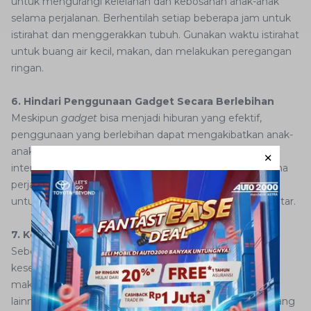
untuk mengurangi kelelahan dan kebosanan anak-anak
selama perjalanan. Berhentilah setiap beberapa jam untuk
istirahat dan menggerakkan tubuh. Gunakan waktu istirahat
untuk buang air kecil, makan, dan melakukan peregangan
ringan.
6. Hindari Penggunaan Gadget Secara Berlebihan
Meskipun
gadget
bisa menjadi hiburan yang efektif,
penggunaan yang berlebihan dapat mengakibatkan anak-
anak menjadi terlalu pasif dan kurang terlibat dalam
interaksi sosial. Batasi waktu penggunaan
gadget
selama
perjalanan dan berikan kesempatan kepada anak-anak
untuk bermain dan berinteraksi dengan lingkungan sekitar.
7. Kenali Kebutuhan Kesehatan Anak
Sebelum berangkat, pastikan Anda memahami kondisi
kesehatan anak dengan baik. Jika anak memiliki alergi
makanan, intoleransi tertentu, atau kondisi kesehatan
lainnya, bawa obat-obatan atau perlengkapan khusus yang