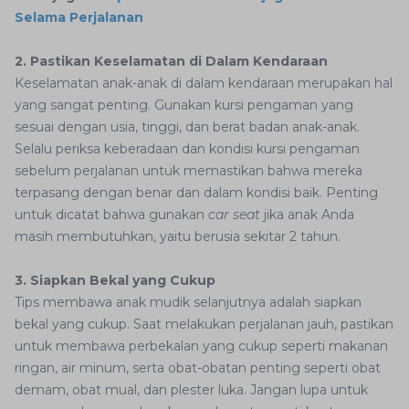
Selama Perjalanan
2. Pastikan Keselamatan di Dalam Kendaraan
Keselamatan anak-anak di dalam kendaraan merupakan hal
yang sangat penting. Gunakan kursi pengaman yang
sesuai dengan usia, tinggi, dan berat badan anak-anak.
Selalu periksa keberadaan dan kondisi kursi pengaman
sebelum perjalanan untuk memastikan bahwa mereka
terpasang dengan benar dan dalam kondisi baik. Penting
untuk dicatat bahwa gunakan
car seat
jika anak Anda
masih membutuhkan, yaitu berusia sekitar 2 tahun.
3. Siapkan Bekal yang Cukup
Tips membawa anak mudik selanjutnya adalah siapkan
bekal yang cukup. Saat melakukan perjalanan jauh, pastikan
untuk membawa perbekalan yang cukup seperti makanan
ringan, air minum, serta obat-obatan penting seperti obat
demam, obat mual, dan plester luka. Jangan lupa untuk