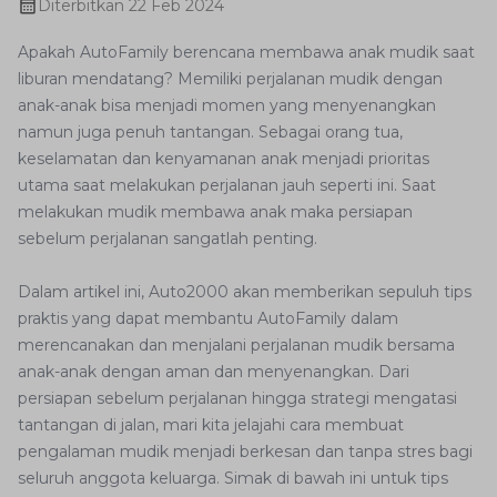
Diterbitkan
22 Feb 2024
Apakah AutoFamily berencana membawa anak mudik saat
liburan mendatang? Memiliki perjalanan mudik dengan
anak-anak bisa menjadi momen yang menyenangkan
namun juga penuh tantangan. Sebagai orang tua,
keselamatan dan kenyamanan anak menjadi prioritas
utama saat melakukan perjalanan jauh seperti ini. Saat
melakukan mudik membawa anak maka persiapan
sebelum perjalanan sangatlah penting.
Dalam artikel ini, Auto2000 akan memberikan sepuluh tips
praktis yang dapat membantu AutoFamily dalam
merencanakan dan menjalani perjalanan mudik bersama
anak-anak dengan aman dan menyenangkan. Dari
persiapan sebelum perjalanan hingga strategi mengatasi
tantangan di jalan, mari kita jelajahi cara membuat
pengalaman mudik menjadi berkesan dan tanpa stres bagi
seluruh anggota keluarga. Simak di bawah ini untuk tips