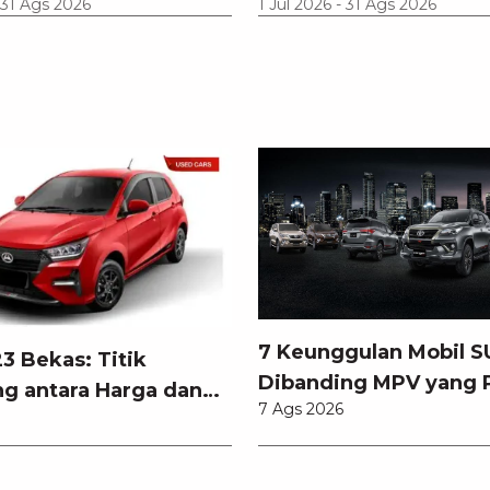
31 Ags 2026
1 Jul 2026
-
31 Ags 2026
7 Keunggulan Mobil S
3 Bekas: Titik
Dibanding MPV yang 
g antara Harga dan
7 Ags 2026
Anda Ketahui
an Teknologi