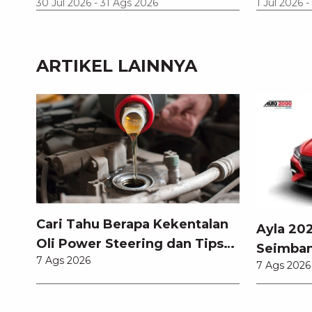
30 Jul 2026
-
31 Ags 2026
1 Jul 2026
-
ARTIKEL LAINNYA
Cari Tahu Berapa Kekentalan
Ayla 202
Oli Power Steering dan Tips
Seimban
7 Ags 2026
Memilihnya
7 Ags 2026
Pembaru