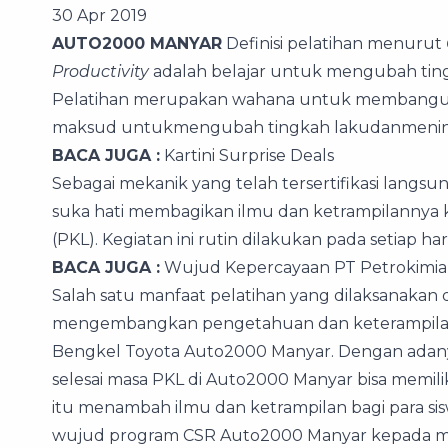
30 Apr 2019
AUTO2000 MANYAR
Definisi pelatihan menurut
Productivity
adalah belajar untuk mengubah tin
Pelatihan merupakan wahana untuk membangun 
maksud untukmengubah tingkah lakudanmenin
BACA JUGA :
Kartini Surprise Deals
Sebagai mekanik yang telah tersertifikasi lang
suka hati membagikan ilmu dan ketrampilannya k
(PKL). Kegiatan ini rutin dilakukan pada setiap 
BACA JUGA :
Wujud Kepercayaan PT Petrokimia 
Salah satu manfaat pelatihan yang dilaksanakan
mengembangkan pengetahuan dan keterampilan b
Bengkel Toyota Auto2000 Manyar. Dengan adanya
selesai masa PKL di Auto2000 Manyar bisa memilik
itu menambah ilmu dan ketrampilan bagi para sis
wujud program CSR Auto2000 Manyar kepada mas