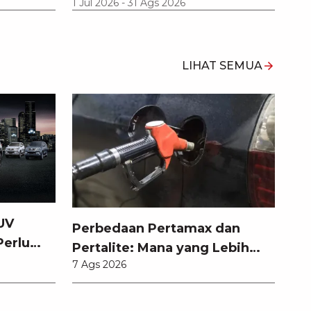
1 Jul 2026
-
31 Ags 2026
LIHAT SEMUA
UV
Perbedaan Pertamax dan
Perlu
Pertalite: Mana yang Lebih
7 Ags 2026
Baik untuk Mobil Toyota
Anda?