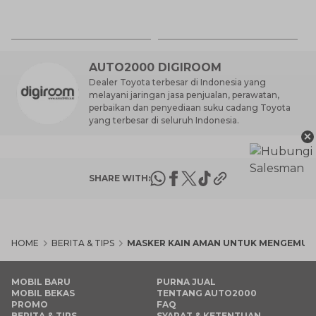
K
7 
St
M
AUTO2000 DIGIROOM
Dealer Toyota terbesar di Indonesia yang
melayani jaringan jasa penjualan, perawatan,
perbaikan dan penyediaan suku cadang Toyota
yang terbesar di seluruh Indonesia.
×
SHARE WITH:
HOME
BERITA & TIPS
MASKER KAIN AMAN UNTUK MENGEMUD
MOBIL BARU
PURNA JUAL
MOBIL BEKAS
TENTANG AUTO2000
PROMO
FAQ
BERITA & TIPS
SYARAT & KETENTUAN