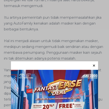
bepergian ke luar rumah, misalnya saat harus bekerja,
termasuk mengemudi.
Itu artinya pemerintah pun tidak mempermasalahkan jika
yang AutoFamily kenakan adalah masker kain dengan
berbagai bentuknya.
Hal ini menjadi alasan untuk tidak mengenakan masker,
meskipun sedang mengemudi baik sendirian atau dengan
membawa penumpang. Penggunaan masker kain sejauh
ini tak ditemukan adanya potensi masalah.
Yang penting, AutoFamily mengenakan masker kain saat
mengemudi secara benar. Perlu diingat juga masker ini
jangan dipinjam-pinjamkan ke penumpang.
Pastikan pula masker kain yang Anda kenakan nyaman
dipakai. Jangan sampai masker kain terlalu ketat atau
terlalu longgar. Jika terlalu ketat tentu akan mengganggu
pernapasan.