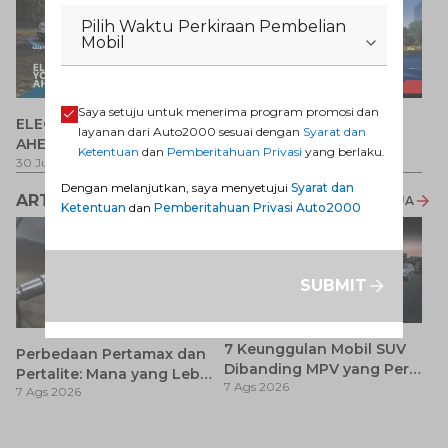
Pilih Waktu Perkiraan Pembelian
Mobil
P
Saya setuju untuk menerima program promosi dan
ELECTRIFY YOUR PATH
Promo Veloz HEV
T
layanan dari Auto2000 sesuai dengan
Syarat dan
AHEAD
Pe
1 
Ketentuan
dan
Pemberitahuan Privasi
yang berlaku.
30 Jul 2026
-
31 Ags 2026
1 Jul 2026
-
31 Ags 2026
Dengan melanjutkan, saya menyetujui
Syarat dan
ARTIKEL LAINNYA
LIHAT SEMUA
Ketentuan
dan
Pemberitahuan Privasi Auto2000
SUBMIT
7 Keunggulan Mobil SUV
Perbedaan Pertamax dan
Dibanding MPV yang Perlu
Pertalite: Mana yang Lebih
7 Ags 2026
Anda Ketahui
7 Ags 2026
Baik untuk Mobil Toyota
Anda?
Ca