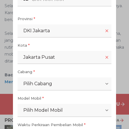
Selain itu, masker kain juga punya kelebihan dari bahannya.
Karena terbuat dari kain, maka masker ini bisa dipakai
Provinsi
*
berulang kali dengan cara mencucinya.
DKI Jakarta
Selain jaga kesehatan agar kita terhindar dari virus Corona,
jangan lupa untuk tetap menjaga performa mobil dengan
Kota
*
rutin servis berkala. Cukup gunakan aplikasi Digiroom, maka
mobil Toyota kesayangan AutoFamily bisa langsung
Jakarta Pusat
ditangani dengan sangat baik.
Cabang
*
Baca Juga:
Kenapa Harus Pakai Masker Saat
Mengemudi?
Pilih Cabang
Model Mobil
*
PENAWARAN MOBIL BARU
Pilih Model Mobil
PROMO TERKAIT
LIHAT SEMUA
Waktu Perkiraan Pembelian Mobil
*