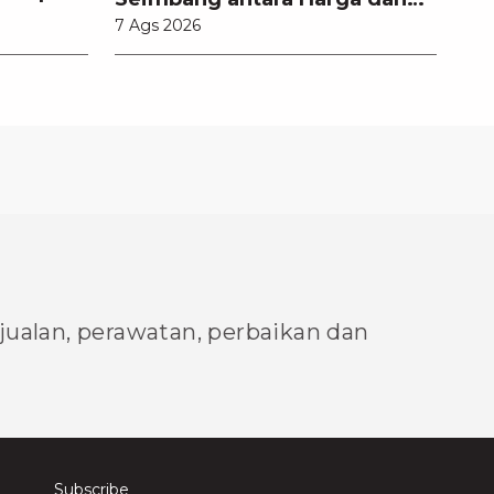
7 Ags 2026
Pembaruan Teknologi
njualan, perawatan, perbaikan dan
Subscribe