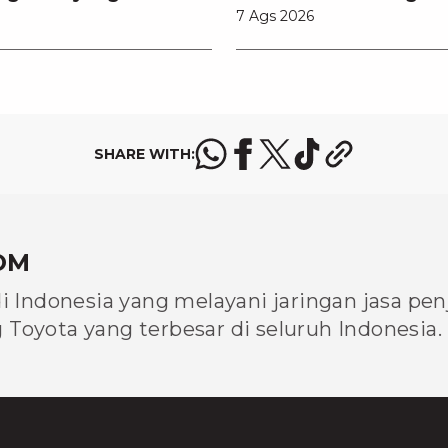
7 Ags 2026
tahui
Memilihnya
SHARE WITH:
OM
di Indonesia yang melayani jaringan jasa pe
Toyota yang terbesar di seluruh Indonesia.