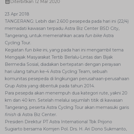
Diterbitkan
12 Mar 2020
23 Apr 2018
TANGERANG: Lebih dari 2.600 pesepeda pada hari ini (22/4)
memadati kawasan terpadu Astra Biz Center BSD City,
Tangerang, untuk memeriahkan acara
fun bike
Astra
Cycling Tour.
Kegiatan
fun bike
ini, yang pada hari ini mengambil tema
Mengajak Masyarakat Tertib Berlalu-Lintas dan Bijak
Bermedia Sosial, diadakan bertepatan dengan perayaan
hari ulang tahun ke-4 Astra Cycling Team, sebuah
komunitas pesepeda di lingkungan perusahaan-perusahaan
Grup Astra yang dibentuk pada tahun 2014.
Para pesepda akan menempuh dua kategori rute, yakni 20
km dan 40 km. Setelah melalui sejumlah titik di kawasan
Tangerang, peserta Astra Cycling Tour akan memasuki garis
finish
di Astra Biz Center.
Presiden Direktur PT Astra International Tbk Prijono
Sugiarto bersama Komjen Pol. Drs. H. Ari Dono Sukmanto,