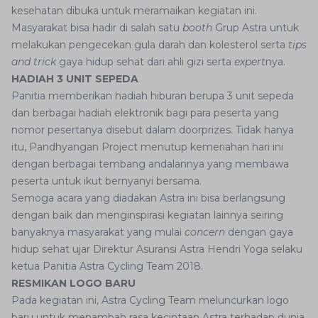
kesehatan dibuka untuk meramaikan kegiatan ini.
Masyarakat bisa hadir di salah satu
booth
Grup Astra untuk
melakukan pengecekan gula darah dan kolesterol serta
tips
and trick
gaya hidup sehat dari ahli gizi serta
expert
nya.
HADIAH 3 UNIT SEPEDA
Panitia memberikan hadiah hiburan berupa 3 unit sepeda
dan berbagai hadiah elektronik bagi para peserta yang
nomor pesertanya disebut dalam doorprizes. Tidak hanya
itu, Pandhyangan Project menutup kemeriahan hari ini
dengan berbagai tembang andalannya yang membawa
peserta untuk ikut bernyanyi bersama.
Semoga acara yang diadakan Astra ini bisa berlangsung
dengan baik dan menginspirasi kegiatan lainnya seiring
banyaknya masyarakat yang mulai
concern
dengan gaya
hidup sehat ujar Direktur Asuransi Astra Hendri Yoga selaku
ketua Panitia Astra Cycling Team 2018.
RESMIKAN LOGO BARU
Pada kegiatan ini, Astra Cycling Team meluncurkan logo
baru untuk menambah rasa kecintaan Astra terhadap dunia