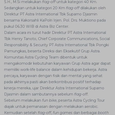
S.H., M.Si melakukan
flag-off
untuk kategori 40 Km.
Sedangkan untuk kategori 20 Km
flag-off
dilakukan oleh
Direktur PT Astra International Tbk Suparno Djasmin
bersama Kakorsahli KaPolri Irjen. Pol. Drs. Muktiono pada
pukul 06.30 WIB di Astra Biz Center.
Dalam acara ini turut hadir Direktur PT Astra International
Tbk Henry Tanoto, Chief Corporate Communications, Social
Responsibility & Security PT Astra International Tbk Pongki
Pamungkas, beserta Direksi dan Eksekutif Grup Astra.
Komunitas Astra Cycling Team dibentuk untuk
mengakomodir kebutuhan karyawan Grup Astra agar dapat
memiliki work-life balance dalam kehidupan bekerja. Astra
percaya, karyawan dengan fisik dan mental yang sehat
pada akhirnya pasti akan berkontribusi positif terhadap
kinerja mereka, ujar Direktur Astra International Suparno
Djasmin dalam sambutannya sebelum
flag-off
.
Sebelum melakukan
fun bike
, peserta Astra Cycling Tour
diajak untuk pemanasan dengan melakukan aerobic.
Kemudian setelah
flag-off
,
fun games
dan berbagai
booth