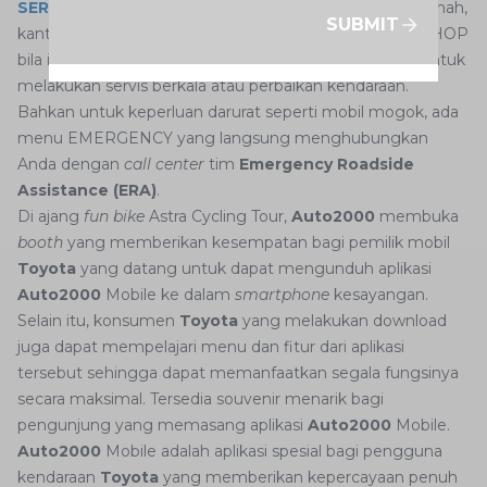
SERVICE
jika Anda ingin melakukan servis berkala di rumah,
SUBMIT
kantor, atau mal, dan bisa juga memilih menu WORKSHOP
bila ingin berkunjung ke cabang
Auto2000
terdekat untuk
melakukan servis berkala atau perbaikan kendaraan.
Bahkan untuk keperluan darurat seperti mobil mogok, ada
menu EMERGENCY yang langsung menghubungkan
Anda dengan
call center
tim
Emergency Roadside
Assistance (ERA)
.
Di ajang
fun bike
Astra Cycling Tour,
Auto2000
membuka
booth
yang memberikan kesempatan bagi pemilik mobil
Toyota
yang datang untuk dapat mengunduh aplikasi
Auto2000
Mobile ke dalam
smartphone
kesayangan.
Selain itu, konsumen
Toyota
yang melakukan download
juga dapat mempelajari menu dan fitur dari aplikasi
tersebut sehingga dapat memanfaatkan segala fungsinya
secara maksimal. Tersedia souvenir menarik bagi
pengunjung yang memasang aplikasi
Auto2000
Mobile.
Auto2000
Mobile adalah aplikasi spesial bagi pengguna
kendaraan
Toyota
yang memberikan kepercayaan penuh