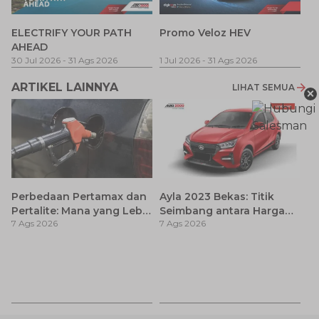
P
ELECTRIFY YOUR PATH
Promo Veloz HEV
T
AHEAD
Pe
1 
30 Jul 2026
-
31 Ags 2026
1 Jul 2026
-
31 Ags 2026
ARTIKEL LAINNYA
LIHAT SEMUA
×
Perbedaan Pertamax dan
Ayla 2023 Bekas: Titik
Pertalite: Mana yang Lebih
Seimbang antara Harga
7 Ags 2026
7 Ags 2026
Baik untuk Mobil Toyota
dan Pembaruan Teknologi
Anda?
Ca
K
7 
St
M