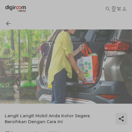
Langit Langit Mobil Anda Kotor Segera
Bersihkan Dengan Cara Ini