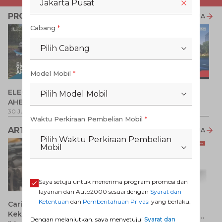
Jakarta Pusat
PROMO TERKAIT
LIHAT SEMUA
Cabang
*
Pilih Cabang
Model Mobil
*
P
ELECTRIFY YOUR PATH
Promo Veloz HEV
Pilih Model Mobil
T
AHEAD
Pe
1 
30 Jul 2026
-
31 Ags 2026
1 Jul 2026
-
31 Ags 2026
Waktu Perkiraan Pembelian Mobil
*
ARTIKEL LAINNYA
LIHAT SEMUA
Pilih Waktu Perkiraan Pembelian
Mobil
Saya setuju untuk menerima program promosi dan
layanan dari Auto2000 sesuai dengan
Syarat dan
Ketentuan
dan
Pemberitahuan Privasi
yang berlaku.
Cari Tahu Berapa
Ayla 2023 Bekas: Titik
Kekentalan Oli Power
Seimbang antara Harga
Dengan melanjutkan, saya menyetujui
Syarat dan