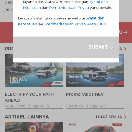
layanan dari Auto2000 sesuai dengan
Syarat dan
berbagai jenis
layanan purna jual
Auto2000. Anda bisa
Ketentuan
dan
Pemberitahuan Privasi
yang berlaku.
jadwalkan kunjungan
di sini
.
Dengan melanjutkan, saya menyetujui
Syarat dan
Ketentuan
dan
Pemberitahuan Privasi Auto2000
PENAWARAN MOBIL BARU
SUBMIT
PROMO TERKAIT
LIHAT SEMUA
P
ELECTRIFY YOUR PATH
Promo Veloz HEV
T
AHEAD
Pe
1 
30 Jul 2026
-
31 Ags 2026
1 Jul 2026
-
31 Ags 2026
ARTIKEL LAINNYA
LIHAT SEMUA