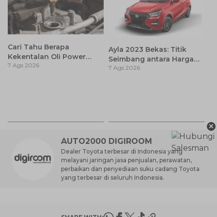
Cari Tahu Berapa
Ayla 2023 Bekas: Titik
Kekentalan Oli Power
Seimbang antara Harga
7 Ags 2026
Steering dan Tips
7 Ags 2026
dan Pembaruan Teknologi
Memilihnya
P
Pe
7 
Ba
A
×
AUTO2000 DIGIROOM
Dealer Toyota terbesar di Indonesia yang
melayani jaringan jasa penjualan, perawatan,
perbaikan dan penyediaan suku cadang Toyota
yang terbesar di seluruh Indonesia.