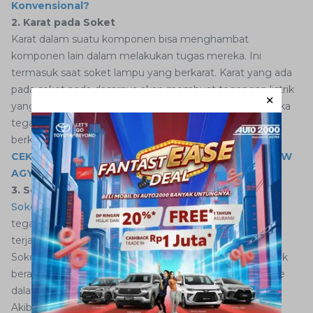
Konvensional?
2. Karat pada Soket
Karat dalam suatu komponen bisa menghambat
komponen lain dalam melakukan tugas mereka. Ini
termasuk saat soket lampu yang berkarat. Karat yang ada
pada soket pada dasarnya akan membuat tegangan listrik
yang masuk ke lampu menjadi berkurang atau turun. Jika
tegangan turun, tentu saja cahaya yang bersinar akan
berkurang.
CEK DAFTAR HARGA DAN SPESIFIKASI TOYOTA NEW
AGYA 2022 HANYA DI AUTO2000 DIGIROOM
3. Soket Lampu yang Meleleh
Soket lampu
yang meleleh juga akan menghambat
tegangan listrik yang masuk ke lampu. Gangguan yang
terjadi hampir sama dengan karat yang ada pada soket.
Soket lampu meleleh bisa disebabkan karena soket tidak
berada pada posisi yang sesuai, yakni jika tidak masuk ke
dalam terminal lampu dengan baik.
Akibatnya elektron dari dua konduktor akan mengalami