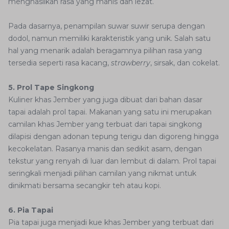
menghasilkan rasa yang manis dan lezat.
Pada dasarnya, penampilan suwar suwir serupa dengan
dodol, namun memiliki karakteristik yang unik. Salah satu
hal yang menarik adalah beragamnya pilihan rasa yang
tersedia seperti rasa kacang,
strawberry
, sirsak, dan cokelat.
5. Prol Tape Singkong
Kuliner khas Jember yang juga dibuat dari bahan dasar
tapai adalah prol tapai. Makanan yang satu ini merupakan
camilan khas Jember yang terbuat dari tapai singkong
dilapisi dengan adonan tepung terigu dan digoreng hingga
kecokelatan. Rasanya manis dan sedikit asam, dengan
tekstur yang renyah di luar dan lembut di dalam. Prol tapai
seringkali menjadi pilihan camilan yang nikmat untuk
dinikmati bersama secangkir teh atau kopi.
6. Pia Tapai
Pia tapai juga menjadi kue khas Jember yang terbuat dari