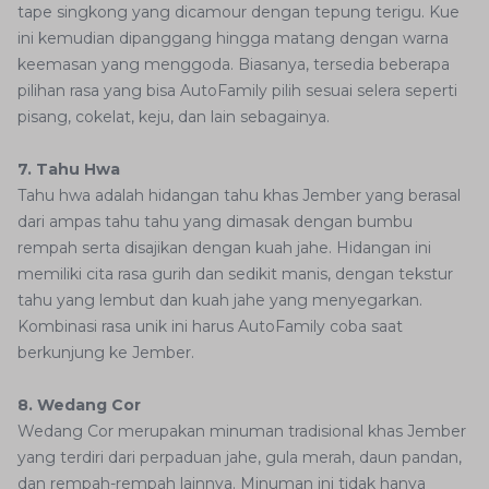
tape singkong yang dicamour dengan tepung terigu. Kue
ini kemudian dipanggang hingga matang dengan warna
keemasan yang menggoda. Biasanya, tersedia beberapa
pilihan rasa yang bisa AutoFamily pilih sesuai selera seperti
pisang, cokelat, keju, dan lain sebagainya.
7. Tahu Hwa
Tahu hwa adalah hidangan tahu khas Jember yang berasal
dari ampas tahu tahu yang dimasak dengan bumbu
rempah serta disajikan dengan kuah jahe. Hidangan ini
memiliki cita rasa gurih dan sedikit manis, dengan tekstur
tahu yang lembut dan kuah jahe yang menyegarkan.
Kombinasi rasa unik ini harus AutoFamily coba saat
berkunjung ke Jember.
8. Wedang Cor
Wedang Cor merupakan minuman tradisional khas Jember
yang terdiri dari perpaduan jahe, gula merah, daun pandan,
dan rempah-rempah lainnya. Minuman ini tidak hanya