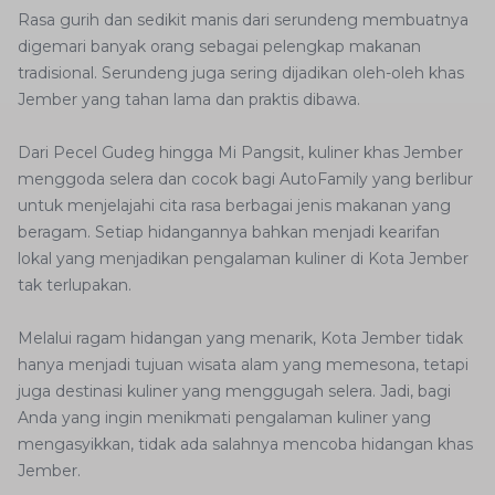
Rasa gurih dan sedikit manis dari serundeng membuatnya
digemari banyak orang sebagai pelengkap makanan
tradisional. Serundeng juga sering dijadikan oleh-oleh khas
Jember yang tahan lama dan praktis dibawa.
Dari Pecel Gudeg hingga Mi Pangsit, kuliner khas Jember
menggoda selera dan cocok bagi AutoFamily yang berlibur
untuk menjelajahi cita rasa berbagai jenis makanan yang
beragam. Setiap hidangannya bahkan menjadi kearifan
lokal yang menjadikan pengalaman kuliner di Kota Jember
tak terlupakan.
Melalui ragam hidangan yang menarik, Kota Jember tidak
hanya menjadi tujuan wisata alam yang memesona, tetapi
juga destinasi kuliner yang menggugah selera. Jadi, bagi
Anda yang ingin menikmati pengalaman kuliner yang
mengasyikkan, tidak ada salahnya mencoba hidangan khas
Jember.