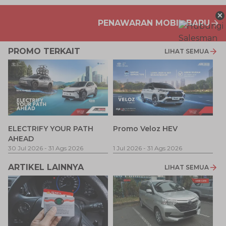
×
PENAWARAN MOBIL BARU
PROMO TERKAIT
LIHAT SEMUA
P
ELECTRIFY YOUR PATH
Promo Veloz HEV
T
AHEAD
Pe
1 
30 Jul 2026
-
31 Ags 2026
1 Jul 2026
-
31 Ags 2026
ARTIKEL LAINNYA
LIHAT SEMUA