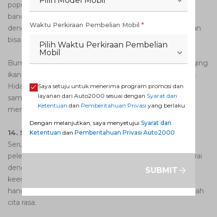
Pilih Model Mobil
populer karena kepraktisan dan kelezatannya. Ikan
bandeng dimasak dengan teknik presto, yaitu dikukus
Waktu Perkiraan Pembelian Mobil
*
dengan tekanan tinggi hingga durinya menjadi lunak dan
bisa dimakan.
Pilih Waktu Perkiraan Pembelian
Mobil
Bumbu rempah yang meresap sempurna ke dalam daging
ikan membuat rasanya gurih, lembut, dan kaya cita rasa.
Hidangan ini cocok disantap bersama nasi hangat dan
Saya setuju untuk menerima program promosi dan
layanan dari Auto2000 sesuai dengan
Syarat dan
sambal, menjadikannya pilihan makan siang yang
Ketentuan
dan
Pemberitahuan Privasi
yang berlaku.
memuaskan.
Dengan melanjutkan, saya menyetujui
Syarat dan
14. Serundeng
Ketentuan
dan
Pemberitahuan Privasi Auto2000
Serundeng merupakan kuliner Jember dengan lauk
pelengkap yang dibuat dari parutan kelapa yang disangrai
dengan bumbu rempah hingga kering dan berwarna
SUBMIT
keemasan. Biasanya, serundeng disajikan bersama nasi
hangat, ayam goreng, atau daging sapi untuk menambah
cita rasa.