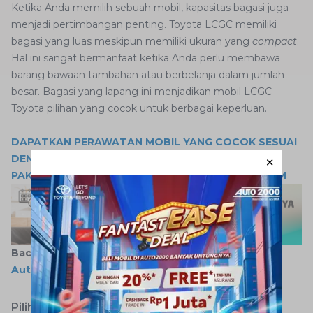
Ketika Anda memilih sebuah mobil, kapasitas bagasi juga
menjadi pertimbangan penting. Toyota LCGC memiliki
bagasi yang luas meskipun memiliki ukuran yang
compact
.
Hal ini sangat bermanfaat ketika Anda perlu membawa
barang bawaan tambahan atau berbelanja dalam jumlah
besar. Bagasi yang lapang ini menjadikan mobil LCGC
Toyota pilihan yang cocok untuk berbagai keperluan.
DAPATKAN PERAWATAN MOBIL YANG COCOK SESUAI
DENGAN MODEL MOBIL TOYOTA ANDA DENGAN
PAKET SERVIS TOYOTA DARI AUTO2000 DIGIROOM
Baca juga:
Pilihan Ekonomis Mobil 7 Seater Bagi
AutoFamily
Pilihan Mobil LCGC dari Toyota