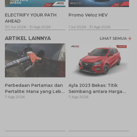
P
ELECTRIFY YOUR PATH
Promo Veloz HEV
T
AHEAD
Pe
1 
30 Jul 2026
-
31 Ags 2026
1 Jul 2026
-
31 Ags 2026
ARTIKEL LAINNYA
LIHAT SEMUA
Perbedaan Pertamax dan
Ayla 2023 Bekas: Titik
Pertalite: Mana yang Lebih
Seimbang antara Harga
7 Ags 2026
7 Ags 2026
Baik untuk Mobil Toyota
dan Pembaruan Teknologi
Anda?
7
D
7 
A