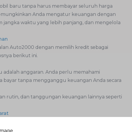
obil baru tanpa harus membayar seluruh harga
ini memungkinkan Anda mengatur keuangan dengan
am jangka waktu yang lebih panjang, dan mengelola
aman
lan Auto2000 dengan memilih kredit sebagai
snya berikut ini.
tu adalah anggaran. Anda perlu memahami
da bayar tanpa mengganggu keuangan Anda secara
n rutin, dan tanggungan keuangan lainnya seperti
arat
a tambahan seperti asuransi mobil, bahan bakar,
n yang realistis, AutoFamily dapat lebih percaya