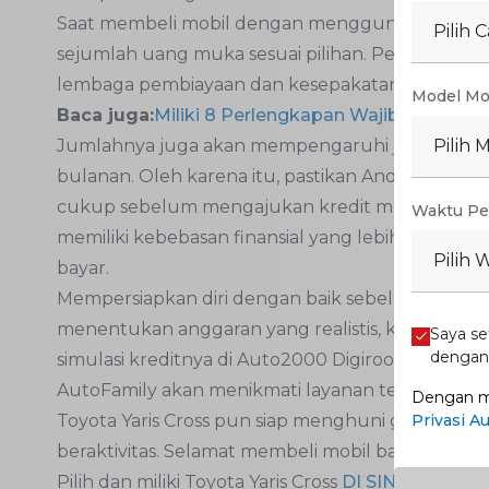
Saat membeli mobil dengan menggunakan sistem
Pilih 
sejumlah uang muka sesuai pilihan. Persentase u
lembaga pembiayaan dan kesepakatan yang Anda 
Model Mo
Baca juga:
Miliki 8 Perlengkapan Wajib dalam Mob
Pilih 
Jumlahnya juga akan mempengaruhi jumlah pinj
bulanan. Oleh karena itu, pastikan Anda telah
cukup sebelum mengajukan kredit mobil. Deng
Waktu Pe
memiliki kebebasan finansial yang lebih besar 
Pilih 
bayar.
Mempersiapkan diri dengan baik sebelum mengaju
menentukan anggaran yang realistis, konsultasi
Saya se
denga
simulasi kreditnya di Auto2000 Digiroom hing
AutoFamily akan menikmati layanan terbaik.
Dengan me
Privasi A
Toyota Yaris Cross pun siap menghuni garasi ruma
beraktivitas. Selamat membeli mobil baru Yaris Cr
Pilih dan miliki Toyota Yaris Cross
DI SINI