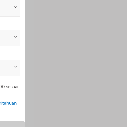
00 sesuai
itahuan