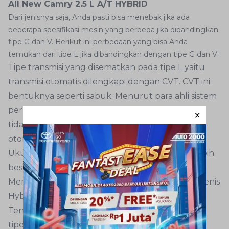
All New Camry 2.5 L A/T HYBRID
Dari jenisnya saja, Anda pasti bisa menebak jika ada
beberapa spesifikasi mesin yang berbeda jika dibandingkan
tipe G dan V. Berikut ini perbedaan yang bisa Anda
temukan dari tipe L jika dibandingkan dengan tipe G dan V:
Tipe transmisi yang disematkan pada tipe L yaitu
transmisi otomatis dilengkapi dengan CVT. CVT ini
bentuknya seperti sabuk. Menurut para ahli sistem
perpindahan gigi dari CVT jauh lebih halus dan
tidak terasa jika dibandingkan dengan transmisi
otomatis biasa.
Ukuran ban yang digunakan oleh tipe L jauh lebih
besar, yaitu 235 / 45 R18.
Menggunakan mesin berseri A25A-FXS dan berjenis
Hybrid 4 Cylinders Inline.
Tenaga yang dihasilkan oleh dapur pacu Camry
tipe L yaitu 178 Ps / 5.700 Rpm