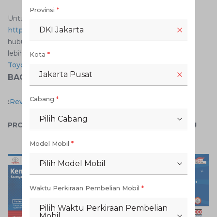
Provinsi
*
Untuk informasi lebih lanjut silahkan kunjungi
DKI Jakarta
https://auto2000.co.id/mobil-baru-toyota/p/camry
atau
hubungi dealer terdekat untuk mendapatkan informasi
lebih lengkap tentang
Kota
*
Toyota All New Camry
Jakarta Pusat
BACAJUGA
Cabang
*
:
Review Mobil Toyota All New C-HR Tipe Hybrid
Pilih Cabang
PROMO MENARIK DARI AUTO2000 CEK SEKARANG !
Model Mobil
*
Pilih Model Mobil
Waktu Perkiraan Pembelian Mobil
*
Pilih Waktu Perkiraan Pembelian
Mobil