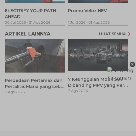
P
ELECTRIFY YOUR PATH
Promo Veloz HEV
T
AHEAD
Pe
1 
30 Jul 2026
-
31 Ags 2026
1 Jul 2026
-
31 Ags 2026
ARTIKEL LAINNYA
LIHAT SEMUA
×
7 Keunggulan Mobil SUV
Perbedaan Pertamax dan
Dibanding MPV yang Perlu
Pertalite: Mana yang Lebih
7 Ags 2026
Anda Ketahui
7 Ags 2026
Baik untuk Mobil Toyota
Anda?
Ca
K
7 
St
M