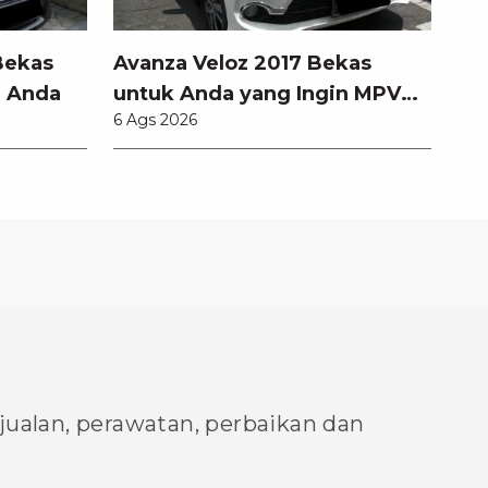
Bekas
Avanza Veloz 2017 Bekas
l Anda
untuk Anda yang Ingin MPV
×
6 Ags 2026
Modern
njualan, perawatan, perbaikan dan