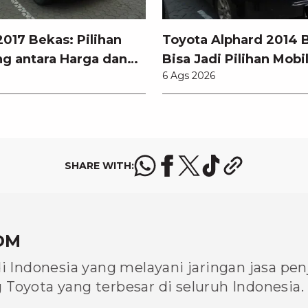
017 Bekas: Pilihan
Toyota Alphard 2014 
g antara Harga dan
Bisa Jadi Pilihan Mobi
6 Ags 2026
odern
SHARE WITH:
OM
di Indonesia yang melayani jaringan jasa pe
Toyota yang terbesar di seluruh Indonesia.