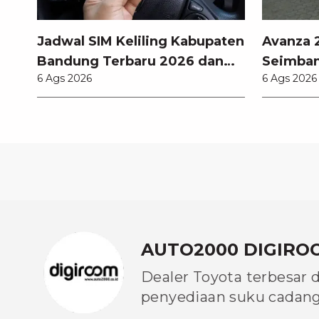
Jadwal SIM Keliling Kabupaten
Avanza 2
Bandung Terbaru 2026 dan
Seimban
6 Ags 2026
6 Ags 2026
Lokasinya
Fitur M
AUTO2000 DIGIRO
Dealer Toyota terbesar 
penyediaan suku cadang 