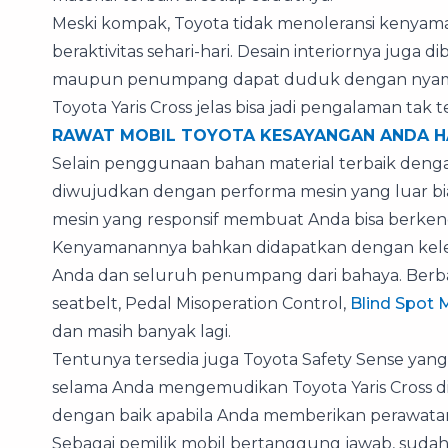
Meski kompak, Toyota tidak menoleransi kenya
beraktivitas sehari-hari. Desain interiornya ju
maupun penumpang dapat duduk dengan nyama
Toyota Yaris Cross jelas bisa jadi pengalaman tak 
RAWAT MOBIL TOYOTA KESAYANGAN ANDA H
Selain penggunaan bahan material terbaik denga
diwujudkan dengan performa mesin yang luar bias
mesin yang responsif membuat Anda bisa berkend
Kenyamanannya bahkan didapatkan dengan kele
Anda dan seluruh penumpang dari bahaya. Berbag
seatbelt, Pedal Misoperation Control,
Blind Spot 
dan masih banyak lagi.
Tentunya tersedia juga Toyota Safety Sense yan
selama Anda mengemudikan Toyota Yaris Cross di 
dengan baik apabila Anda memberikan perawatan
Sebagai pemilik mobil bertanggung jawab, sud