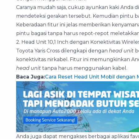
Caranya mudah saja, cukup ayunkan kaki Anda 
mendeteksi gerakan tersebut. Kemudian pintu ba
Keberadaan fitur ini jelas memberikan kenya
pintu bagasi tanpa harus repot-repot meletakka
2. Head Unit 10,1 Inch dengan Konektivitas Wirele
Toyota Yaris Cross dilengkapi dengan
head unit
b
konektivitas nirkabel. Fitur ini memungkinka
head unit
tanpa harus menggunakan kabel.
Baca Juga:
Cara Reset Head Unit Mobil dengan
Anda juga dapat mengakses berbagai aplikasi fa