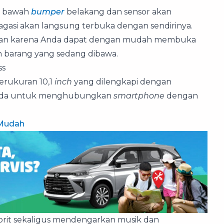
di bawah
bumper
belakang dan sensor akan
gasi akan langsung terbuka dengan sendirinya.
manan karena Anda dapat dengan mudah membuka
n barang yang sedang dibawa.
ss
erukuran 10,1
inch
yang dilengkapi dengan
n Anda untuk menghubungkan
smartphone
dengan
 Mudah
vorit sekaligus mendengarkan musik dan