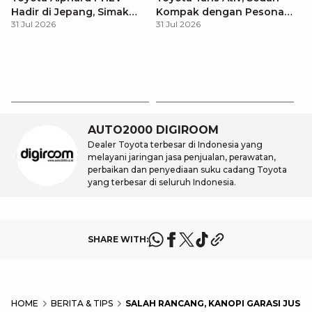
Hadir di Jepang, Simak
Kompak dengan Pesona
31 Jul 2026
31 Jul 2026
Pembaruan dan Fitur
Modern
Premiumnya
H
M
31
Es
Ha
M
AUTO2000 DIGIROOM
Dealer Toyota terbesar di Indonesia yang
melayani jaringan jasa penjualan, perawatan,
perbaikan dan penyediaan suku cadang Toyota
yang terbesar di seluruh Indonesia.
SHARE WITH:
HOME
BERITA & TIPS
SALAH RANCANG, KANOPI GARASI JUSTR