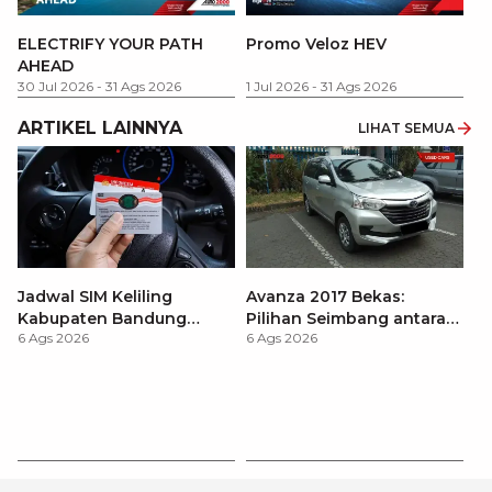
P
ELECTRIFY YOUR PATH
Promo Veloz HEV
T
AHEAD
Pe
1 
30 Jul 2026
-
31 Ags 2026
1 Jul 2026
-
31 Ags 2026
ARTIKEL LAINNYA
LIHAT SEMUA
Jadwal SIM Keliling
Avanza 2017 Bekas:
Kabupaten Bandung
Pilihan Seimbang antara
6 Ags 2026
6 Ags 2026
Terbaru 2026 dan
Harga dan Fitur Modern
Lokasinya
T
Be
6 
M