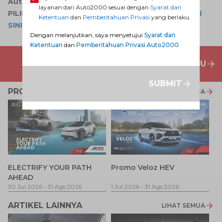
Auto2000 Digiroom
layanan dari Auto2000 sesuai dengan
Syarat dan
PILIH AKSESORIS UNTUK MOBIL TOYOTA HANYA
DI
Ketentuan
dan
Pemberitahuan Privasi
yang berlaku.
SINI
Dengan melanjutkan, saya menyetujui
Syarat dan
Ketentuan
dan
Pemberitahuan Privasi Auto2000
PENAWARAN MOBIL BARU
SUBMIT
PROMO TERKAIT
LIHAT SEMUA
P
ELECTRIFY YOUR PATH
Promo Veloz HEV
T
AHEAD
Pe
1 
30 Jul 2026
-
31 Ags 2026
1 Jul 2026
-
31 Ags 2026
ARTIKEL LAINNYA
LIHAT SEMUA