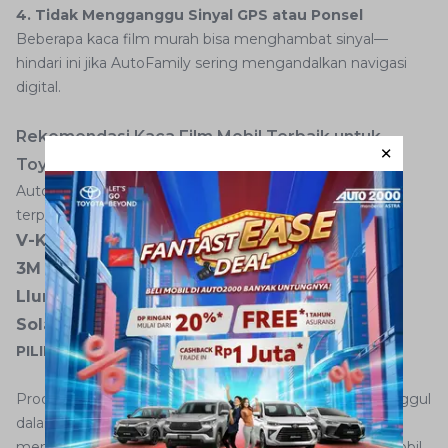
4. Tidak Mengganggu Sinyal GPS atau Ponsel
Beberapa kaca film murah bisa menghambat sinyal—
hindari ini jika AutoFamily sering mengandalkan navigasi
digital.
Rekomendasi Kaca Film Mobil Terbaik untuk
Toyota
Auto2000 merekomendasikan kaca film dari brand
terpercaya seperti:
V-Kool
3M AutoFilm
Llumar
Solar Gard
PILIH DAN MILIKI KACA FILM
DI SINI
Produk-produk ini sudah terbukti memiliki performa unggul
dalam menolak panas dan tahan lama. AutoFamily bisa
mendapatkan paket kaca film resmi saat pembelian mobil