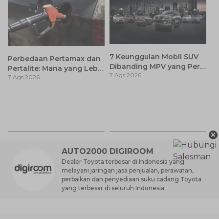
7 Keunggulan Mobil SUV
Perbedaan Pertamax dan
Dibanding MPV yang Perlu
Pertalite: Mana yang Lebih
7 Ags 2026
Anda Ketahui
7 Ags 2026
Baik untuk Mobil Toyota
Anda?
Ay
S
7 
d
×
AUTO2000 DIGIROOM
Dealer Toyota terbesar di Indonesia yang
melayani jaringan jasa penjualan, perawatan,
perbaikan dan penyediaan suku cadang Toyota
yang terbesar di seluruh Indonesia.