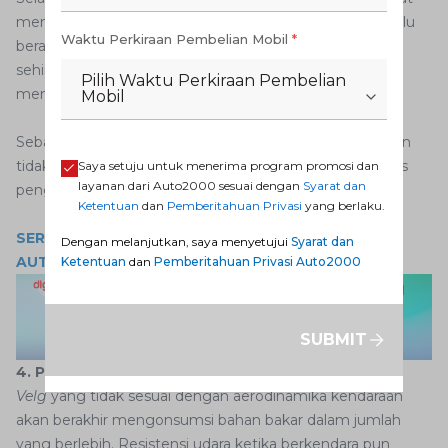
memengaruhi
sistem rem kendaraan
.
Velg
yang terlalu
Waktu Perkiraan Pembelian Mobil
*
berat dapat meningkatkan beban pada sistem rem
sehingga menyebabkan pemanasan berlebih dan
Pilih Waktu Perkiraan Pembelian
mengurangi efektivitas pengereman.
Mobil
Sebaliknya,
velg
yang terlalu ringan pun sangat mungkin
tidak memberikan kestabilan yang cukup selama proses
Saya setuju untuk menerima program promosi dan
layanan dari Auto2000 sesuai dengan
Syarat dan
pengereman mendadak.
Ketentuan
dan
Pemberitahuan Privasi
yang berlaku.
SERVIS BERKALA KENDARAAN ANDA HANYA DI
Dengan melanjutkan, saya menyetujui
Syarat dan
AUTO2000 DIGIROOM SEKARANG
Ketentuan
dan
Pemberitahuan Privasi Auto2000
SUBMIT
4. Peningkatan Konsumsi Bahan Bakar
Velg
yang tidak sesuai dengan aerodinamika kendaraan
akan berakhir mengonsumsi bahan bakar dalam jumlah
yang berlebih. Resistensi udara ketika berkendara pun