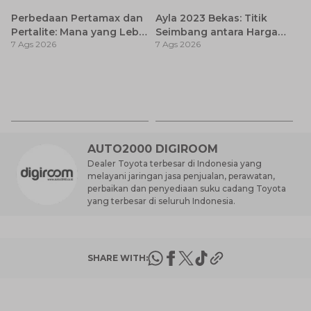
Perbedaan Pertamax dan
Ayla 2023 Bekas: Titik
Pertalite: Mana yang Lebih
Seimbang antara Harga
7 Ags 2026
7 Ags 2026
Baik untuk Mobil Toyota
dan Pembaruan Teknologi
Anda?
7
D
7 
A
AUTO2000 DIGIROOM
Dealer Toyota terbesar di Indonesia yang
melayani jaringan jasa penjualan, perawatan,
perbaikan dan penyediaan suku cadang Toyota
yang terbesar di seluruh Indonesia.
SHARE WITH: