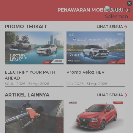
×
PENAWARAN MOBIL BARU
PROMO TERKAIT
LIHAT SEMUA
P
ELECTRIFY YOUR PATH
Promo Veloz HEV
T
AHEAD
Pe
1 
30 Jul 2026
-
31 Ags 2026
1 Jul 2026
-
31 Ags 2026
ARTIKEL LAINNYA
LIHAT SEMUA