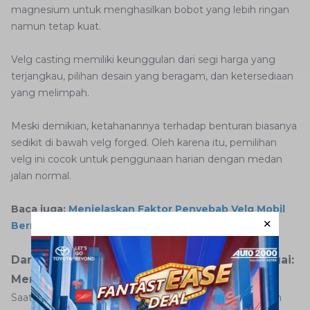
magnesium untuk menghasilkan bobot yang lebih ringan
namun tetap kuat.
Velg casting memiliki keunggulan dari segi harga yang
terjangkau, pilihan desain yang beragam, dan ketersediaan
yang melimpah.
Meski demikian, ketahanannya terhadap benturan biasanya
sedikit di bawah velg forged. Oleh karena itu, pemilihan
velg ini cocok untuk penggunaan harian dengan medan
jalan normal.
Baca juga:
Menjelaskan Faktor Penyebab Velg Mobil
Bermasalah dan Tips Mencegahnya
Dampak Memilih Velg Mobil yang Tidak Sesuai:
Memahami Konsekuensi Penting
Saat membeli mobil, tentunya Anda akan mendapatkan