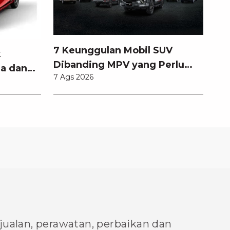
7 Keunggulan Mobil SUV
k
Dibanding MPV yang Perlu
a dan
7 Ags 2026
Anda Ketahui
njualan, perawatan, perbaikan dan