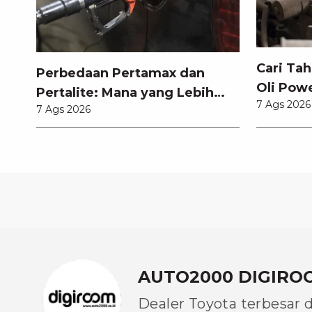
Cari Ta
Perbedaan Pertamax dan
Oli Powe
Pertalite: Mana yang Lebih
7 Ags 2026
Memilih
7 Ags 2026
Baik untuk Mobil Toyota
Anda?
AUTO2000 DIGIRO
Dealer Toyota terbesar 