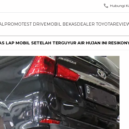
Hubungi K
AL
PROMO
TEST DRIVE
MOBIL BEKAS
DEALER TOYOTA
REVIE
S LAP MOBIL SETELAH TERGUYUR AIR HUJAN INI RESIKON