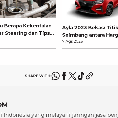
hu Berapa Kekentalan
Ayla 2023 Bekas: Titi
r Steering dan Tips
Seimbang antara Harg
nya
7 Ags 2026
Pembaruan Teknologi
SHARE WITH:
OM
di Indonesia yang melayani jaringan jasa pe