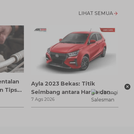
LIHAT SEMUA
entalan
Ayla 2023 Bekas: Titik
×
n Tips
Seimbang antara Harga dan
7 Ags 2026
Pembaruan Teknologi