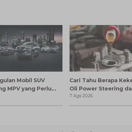
gulan Mobil SUV
Cari Tahu Berapa Kek
ng MPV yang Perlu
Oli Power Steering da
7 Ags 2026
tahui
Memilihnya