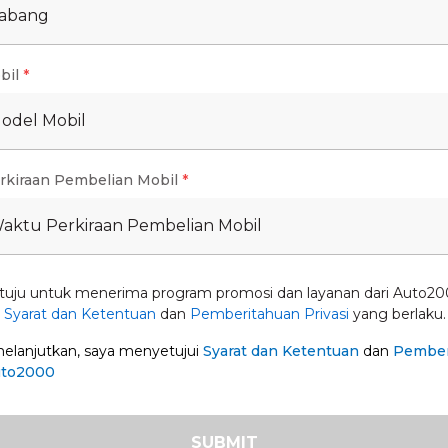
Cabang
 kondisi komponen mobil. Begitu bermasalah
bil
*
u sadar pentingnya menjaga kondisi mobil. Padahal
 yakni servis berkala cukup 6 bulan sekali,
Model Mobil
ham berbagai hal terkait mengemudi di jalan tol
rkiraan Pembelian Mobil
*
bih mudah Auto2000 siap membantu perawatan mobil
oom, manfaatkan pula berbagai promo yang
Waktu Perkiraan Pembelian Mobil
ales Business Division Head Auto2000, Jumat
tuju untuk menerima program promosi dan layanan dari Auto20
n
Syarat dan Ketentuan
dan
Pemberitahuan Privasi
yang berlaku.
lanjutkan, saya menyetujui
Syarat dan Ketentuan
dan
Pember
DI SINI
uto2000
galami perubahan dan perbedaan, menyesuaikan
 kemajuan teknologi dan kebijakan tertentu tanpa
SUBMIT