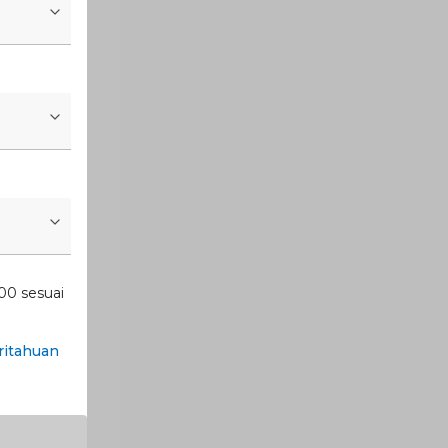
00 sesuai
itahuan