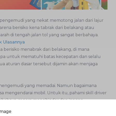
pengemudi yang nekat memotong jalan dari lajur
karena berisiko kena tabrak dari belakang atau
rah di tengah jalan tol yang sangat berbahaya.
k Ulasannya
na berisiko menabrak dari belakang, di mana
n lupa untuk mematuhi batas kecepatan dan selalu
a aturan dasar tersebut dijamin akan menjaga
n mengemudi yang memadai. Namun bagaimana
a mengendarai mobil. Untuk itu, pahami skill driver
erbahaya, segera menghindar dan jangan
k dan salah mengambil keputusan.