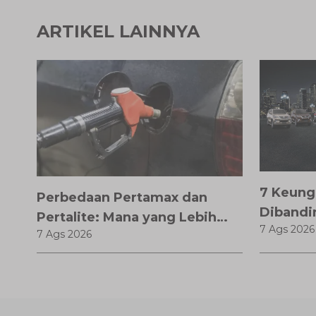
ARTIKEL LAINNYA
7 Keung
Perbedaan Pertamax dan
Dibandi
Pertalite: Mana yang Lebih
7 Ags 2026
Anda Ke
7 Ags 2026
Baik untuk Mobil Toyota
Anda?