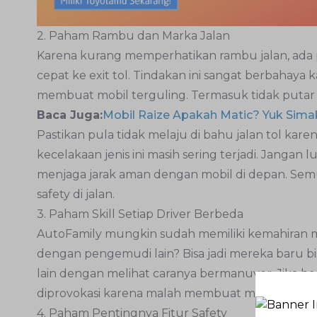
2. Paham Rambu dan Marka Jalan
Karena kurang memperhatikan rambu jalan, ada 
cepat ke exit tol. Tindakan ini sangat berbahaya 
membuat mobil terguling. Termasuk tidak putar a
Baca Juga:
Mobil Raize Apakah Matic? Yuk Sima
Pastikan pula tidak melaju di bahu jalan tol kare
kecelakaan jenis ini masih sering terjadi. Janga
menjaga jarak aman dengan mobil di depan. Semu
safety di jalan.
3. Paham Skill Setiap Driver Berbeda
AutoFamily mungkin sudah memiliki kemahira
dengan pengemudi lain? Bisa jadi mereka baru bis
lain dengan melihat caranya bermanuver. Jika b
diprovokasi karena malah membuat mereka pani
4. Paham Pentingnya Fitur Safety