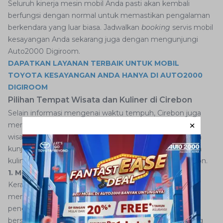
Seluruh kinerja mesin mobil Anda pasti akan kembali
berfungsi dengan normal untuk memastikan pengalaman
berkendara yang luar biasa. Jadwalkan
booking
servis mobil
kesayangan Anda sekarang juga dengan mengunjungi
Auto2000 Digiroom.
DAPATKAN LAYANAN TERBAIK UNTUK MOBIL
TOYOTA KESAYANGAN ANDA HANYA DI AUTO2000
DIGIROOM
Pilihan Tempat Wisata dan Kuliner di Cirebon
Selain informasi mengenai waktu tempuh, Cirebon juga
merupakan kota yang menawarkan berbagai tempat
wisata menarik dan kuliner lezat yang patut untuk Anda
kunjungi. Berikut ini beberapa pilihan tempat wisata dan
kuliner yang dapat Anda eksplorasi saat berada di Cirebon.
1. Menjelajahi Keraton Kasepuhan
Keraton Kasepuhan adalah sebuah istana kerajaan yang
memiliki nilai sejarah tinggi. Di dalam kompleks keraton,
pengunjung dapat menjelajahi berbagai bangunan
bersejarah, seperti pendopo, paviliun, dan museum yang