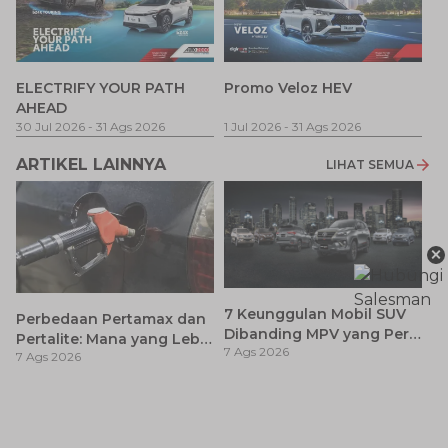
P
ELECTRIFY YOUR PATH
Promo Veloz HEV
T
AHEAD
Pe
1 
30 Jul 2026
-
31 Ags 2026
1 Jul 2026
-
31 Ags 2026
ARTIKEL LAINNYA
LIHAT SEMUA
×
7 Keunggulan Mobil SUV
Perbedaan Pertamax dan
Dibanding MPV yang Perlu
Pertalite: Mana yang Lebih
7 Ags 2026
Anda Ketahui
7 Ags 2026
Baik untuk Mobil Toyota
Anda?
Ay
S
7 
d