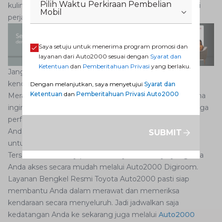
Pilih Waktu Perkiraan Pembelian
kuliner khas dan berbelanja oleh-oleh untuk melengkapi
Mobil
perjalanan!
Saya setuju untuk menerima program promosi dan
layanan dari Auto2000 sesuai dengan
Syarat dan
Ketentuan
dan
Pemberitahuan Privasi
yang berlaku.
Jangan lupa juga untuk selalu memeriksa kondisi
kendaraan Anda sebelum melakukan perjalanan jauh.
Dengan melanjutkan, saya menyetujui
Syarat dan
Ketentuan
dan
Pemberitahuan Privasi Auto2000
Merawat mobil Anda sangat penting bukan hanya karena
ingin bepergian, tetapi juga perlu dilakukan demi menjaga
performa mesin mobil tetap dalam keadaan terbaiknya.
Anda bisa langsung saja datang ke bengkel Auto2000
SUBMIT
untuk mendapatkan semua layanan yang dibutuhkan.
Tersedia servis,
body paint,
dan layanan lainnya yang bisa
Anda akses secara mudah melalui Auto2000 Digiroom.
Layanan Bengkel Resmi Toyota Auto2000 pasti siap
membantu Anda dalam merawat dan memeriksa
kendaraan secara menyeluruh. Jadi jadwalkan saja
kedatangan Anda ke sekarang juga melalui
Auto2000