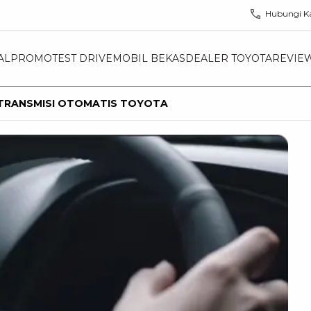
Hubungi K
AL
PROMO
TEST DRIVE
MOBIL BEKAS
DEALER TOYOTA
REVIE
 TRANSMISI OTOMATIS TOYOTA