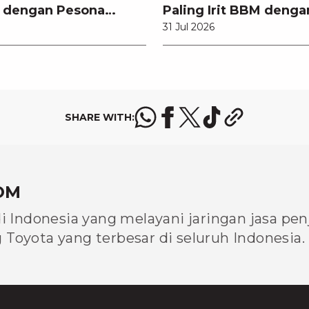
 dengan Pesona
Paling Irit BBM denga
31 Jul 2026
Performa Optimal
SHARE WITH:
OM
di Indonesia yang melayani jaringan jasa pe
Toyota yang terbesar di seluruh Indonesia.