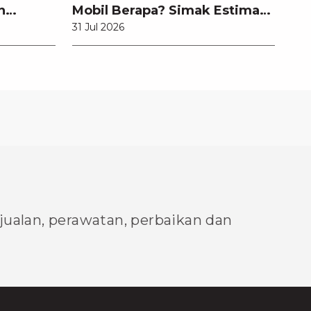
n
Mobil Berapa? Simak Estimasi
31 Jul 2026
Biaya, Tanda Harus Diganti,
dan Tips Menghemat Biaya
Servis
njualan, perawatan, perbaikan dan