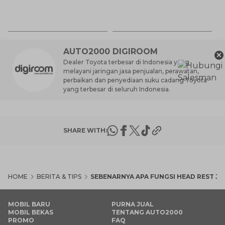
K
7 
St
M
AUTO2000 DIGIROOM
×
Dealer Toyota terbesar di Indonesia yang
melayani jaringan jasa penjualan, perawatan,
perbaikan dan penyediaan suku cadang Toyota
yang terbesar di seluruh Indonesia.
SHARE WITH:
HOME
BERITA & TIPS
SEBENARNYA APA FUNGSI HEAD REST JO
MOBIL BARU
PURNA JUAL
MOBIL BEKAS
TENTANG AUTO2000
PROMO
FAQ