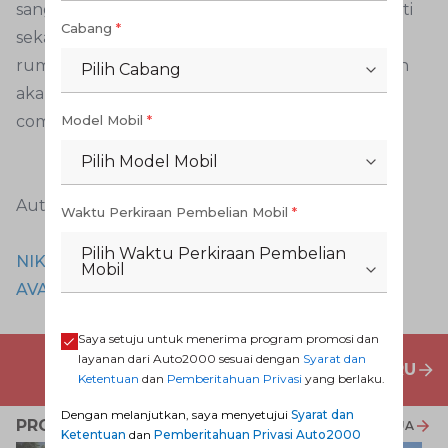
sangat pas dimanfaatkan di masa pandemi seperti
Cabang
*
sekarang. Di mana mobilitas dan aktivitas di luar
rumah harus kita kurangi, sementara kebutuhan
Pilih Cabang
akan mobil Toyota tetap terpenuhi dengan e-
commerce ini.
Model Mobil
*
Pilih Model Mobil
Auto2000 Digiroom
Waktu Perkiraan Pembelian Mobil
*
Pilih Waktu Perkiraan Pembelian
NIKMATI KENYAMANAN INTERIOR TOYOTA
Mobil
AVANZADENGAN MEMILIKINYA DI AUTO2000
Saya setuju untuk menerima program promosi dan
layanan dari Auto2000 sesuai dengan
Syarat dan
PENAWARAN MOBIL BARU
Ketentuan
dan
Pemberitahuan Privasi
yang berlaku.
Dengan melanjutkan, saya menyetujui
Syarat dan
PROMO TERKAIT
LIHAT SEMUA
Ketentuan
dan
Pemberitahuan Privasi Auto2000