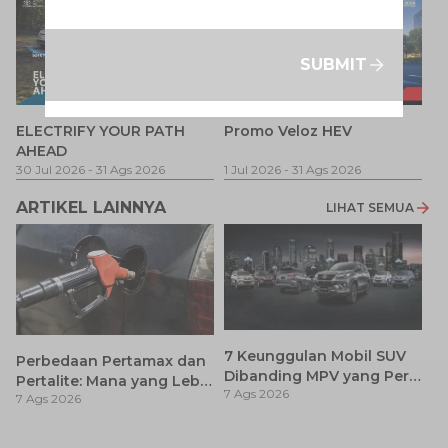
SUBMIT
P
ELECTRIFY YOUR PATH
Promo Veloz HEV
T
AHEAD
Pe
1 
30 Jul 2026
-
31 Ags 2026
1 Jul 2026
-
31 Ags 2026
ARTIKEL LAINNYA
LIHAT SEMUA
7 Keunggulan Mobil SUV
Perbedaan Pertamax dan
Dibanding MPV yang Perlu
Pertalite: Mana yang Lebih
7 Ags 2026
Anda Ketahui
7 Ags 2026
Baik untuk Mobil Toyota
Anda?
Ca