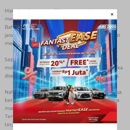
Maka head rest memiliki peran penting
menyelamatkan penumpang dan pengemudi.
Bahkan ada lagi fungsi head rest yang mungkin
jarang terdengar dan diketahui, yakni sebagai alat
memecahkan kaca.
Seperti yang Anda ketahui, headrest di sejumlah
mobil Toyota dapat disesuaikan ketinggiannya. Jika
disetel terlalu tinggi maka ia bisa terlepas dari jok.
Nah bagian ujung dari besi head rest tersebut bisa
berfungsi sebagai palu untuk memecahkan kaca
manakala penumpang terjebak di dalam mobil.
Tentu peran tersebut sangat berguna ketika
terjadi situasi darurat.