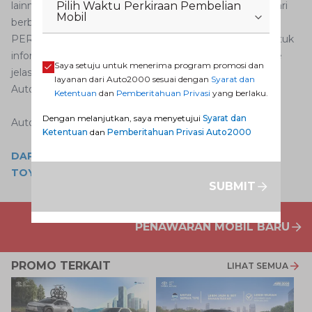
Pilih Waktu Perkiraan Pembelian
lainnya, AutoFamily bisa memanfaatkan keuntungan dari
Mobil
berbagai promo servis seperti Promo SPONTAN dan
PERKASA. Segera kunjungi website Auto2000.co.id untuk
informasi lebih lengkap dan booking servis secara online
Saya setuju untuk menerima program promosi dan
jelas Nur Imansyah Tara, Aftersales Division Head
layanan dari Auto2000 sesuai dengan
Syarat dan
Auto2000, Minggu (14/3).
Ketentuan
dan
Pemberitahuan Privasi
yang berlaku.
Dengan melanjutkan, saya menyetujui
Syarat dan
Auto2000 Digiroom
Ketentuan
dan
Pemberitahuan Privasi Auto2000
DAPATKAN PENAWARAN MENARIK PEMBELIAN
TOYOTA RUSH DI AUTO2000
SUBMIT
PENAWARAN MOBIL BARU
PROMO TERKAIT
LIHAT SEMUA