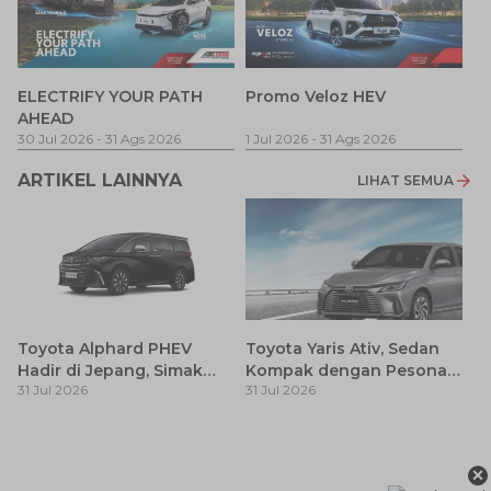
P
ELECTRIFY YOUR PATH
Promo Veloz HEV
T
AHEAD
Pe
1 
30 Jul 2026
-
31 Ags 2026
1 Jul 2026
-
31 Ags 2026
ARTIKEL LAINNYA
LIHAT SEMUA
Toyota Alphard PHEV
Toyota Yaris Ativ, Sedan
Hadir di Jepang, Simak
Kompak dengan Pesona
31 Jul 2026
31 Jul 2026
Pembaruan dan Fitur
Modern
Premiumnya
H
M
×
31
Es