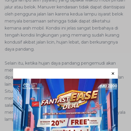
fungsi lampu sein (isyarat) yang dipakai waktu mobil pindah
jalur atau belok. Manuver kendaraan tidak dapat diantisipasi
oleh pengguna jalan lain karena kedua lampu isyarat belok
menyala bersamaan sehingga tidak dapat diketahui
kemana arah mobil. Kondisi ini jelas sangat berbahaya di
tengah kondisi lingkungan yang memang sudah kurang
kondusif akibat jalan licin, hujan lebat, dan berkurangnya
daya pandang.
Selain itu, ketika hujan daya pandang pengemudi akan
menurun drastis. Bias sinar dari lampu hazard yang
dipantulkan oleh air hujan justru membuat pengguna jalan
lain terganggu oleh silau lampu hazard yang berkedip.
Situasi ini akan membuat pengguna jalan lain kesulitan
memperhitungkan posisi mobil AutoFamily dan berisiko
salah melakukan antisipasi seperti saat pengereman
mendadak lantaran fokus pandangan terganggu oleh nyala
lampu hazard.