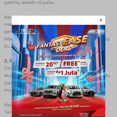
pasti itu adalah oli palsu.
Namun ada juga oli palsu yang tetap
menggunakan segel. Untuk mengetahuinya,
perhatikan dengan seksama segel tersebut. Jika
tidak rapih dan tak ada hologramnya mungkin saja
itu adalah oli palsu.
3. Jangan tergoda harga murah
Oli sebagai komponen fast moving tentu sangat
dicari-cari oleh setiap pemilik mobil. Tentu saat ada
yang menawarkan harga oli toyota Avanza yang
murah langsung menarik minat kita, bukan?
Namun justru di situlah Anda harus waspada.
Terlebih yang menjual oli murah untuk Avanza