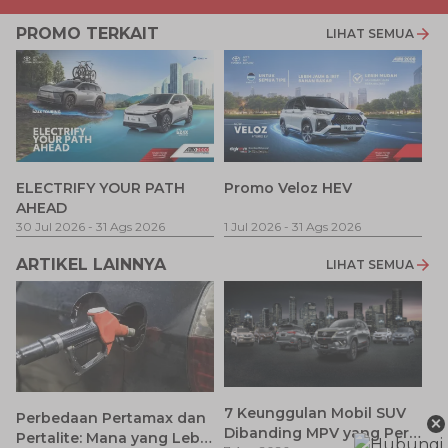
PROMO TERKAIT
LIHAT SEMUA
P
ELECTRIFY YOUR PATH
Promo Veloz HEV
T
AHEAD
Pe
1 
30 Jul 2026
-
31 Ags 2026
1 Jul 2026
-
31 Ags 2026
ARTIKEL LAINNYA
LIHAT SEMUA
7 Keunggulan Mobil SUV
Perbedaan Pertamax dan
×
Dibanding MPV yang Perlu
Pertalite: Mana yang Lebih