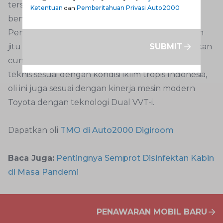
tersebut selama pekerjaannya dilakukan di
Ketentuan
dan
Pemberitahuan Privasi Auto2000
bengkel Auto2000.
Penggunaan oli mesin TMO merupakan langkah
SUBMIT
jitu untuk menjaga performa mesin Avanza. Bukan
cuma memiliki nilai viskositas maupun spesifikasi
teknis sesuai dengan kondisi iklim tropis Indonesia,
oli ini juga sesuai dengan kinerja mesin modern
Toyota dengan teknologi Dual VVT-i.
Dapatkan oli
TMO di Auto2000 Digiroom
Baca Juga:
Pentingnya Semprot Disinfektan Kabin
di Masa Pandemi
PENAWARAN MOBIL BARU