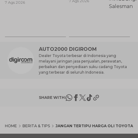
7 Ags 2026
Anda Ketahui
7 Ags 2026
Baik untuk Mobil Toyota
Anda?
Ay
S
7 
d
AUTO2000 DIGIROOM
Dealer Toyota terbesar di Indonesia yang
melayani jaringan jasa penjualan, perawatan,
perbaikan dan penyediaan suku cadang Toyota
yang terbesar di seluruh Indonesia.
SHARE WITH:
HOME
BERITA & TIPS
JANGAN TERTIPU HARGA OLI TOYOTA 