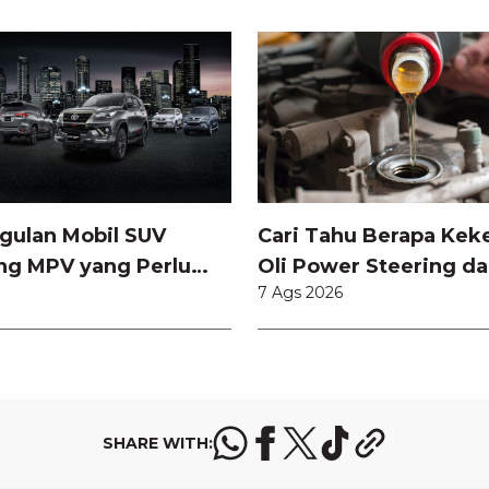
gulan Mobil SUV
Cari Tahu Berapa Kek
ng MPV yang Perlu
Oli Power Steering da
7 Ags 2026
tahui
Memilihnya
SHARE WITH: