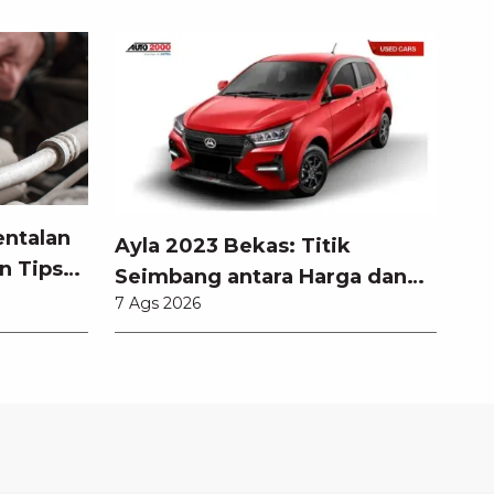
entalan
Ayla 2023 Bekas: Titik
n Tips
Seimbang antara Harga dan
7 Ags 2026
Pembaruan Teknologi