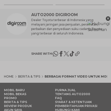
M
AUTO2000 DIGIROOM
×
Dealer Toyota terbesar di Indonesia yang
melayani jaringan jasa penjualan, perawatan,
perbaikan dan penyediaan suku cadang Toyota
yang terbesar di seluruh Indonesia.
SHARE WITH:
HOME
BERITA & TIPS
BERBAGAI FORMAT VIDEO UNTUK MOBI
MOBIL BARU
PURNA JUAL
MOBIL BEKAS
TENTANG AUTO2000
PROMO
FAQ
BERITA & TIPS
SYARAT & KETENTUAN
REVIEW PRODUK
PEMBERITAHUAN PRIVASI
AKUN SAYA
HUBUNGI KAMI