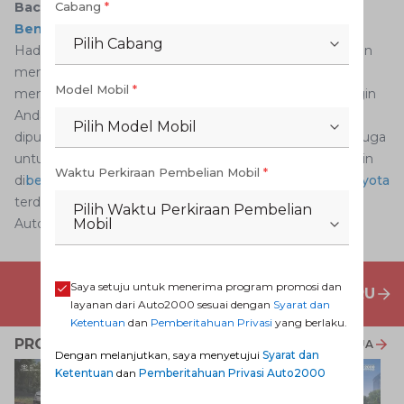
Cabang
*
Baca Juga:
Inilah Cara Reset Head Unit Mobil yang
Benar
Pilih Cabang
Hadirnya
fitur entertainment
di sebuah mobil tentu akan
membuat pengalaman berkendara terasa lebih
Model Mobil
*
menyenangkan. Pastikan lebih dulu bahwa file yang ingin
Anda putar memiliki format video untuk mobil agar bisa
Pilih Model Mobil
diputar. Selain memilih format yang tepat, jangan lupa juga
untuk merawat
head unit
mobil Anda dengan servis rutin
Waktu Perkiraan Pembelian Mobil
*
di
bengkel Auto2000
, dan juga kunjungi
Showroom Toyota
terdekat untuk menemukan koleksi mobil baru impian
Pilih Waktu Perkiraan Pembelian
Mobil
AutoFamily.
Saya setuju untuk menerima program promosi dan
PENAWARAN MOBIL BARU
layanan dari Auto2000 sesuai dengan
Syarat dan
Ketentuan
dan
Pemberitahuan Privasi
yang berlaku.
PROMO TERKAIT
LIHAT SEMUA
Dengan melanjutkan, saya menyetujui
Syarat dan
Ketentuan
dan
Pemberitahuan Privasi Auto2000