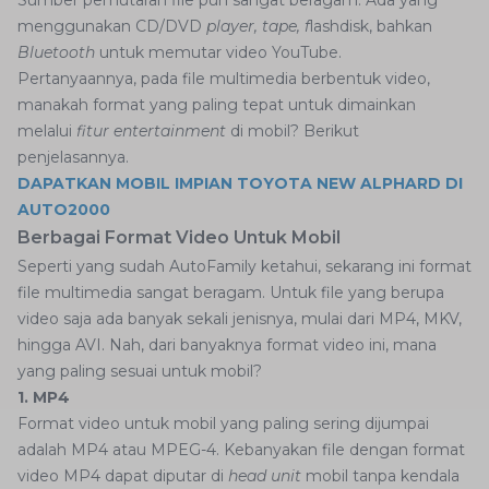
Sumber pemutaran file pun sangat beragam. Ada yang
menggunakan CD/DVD
player, tape, f
lashdisk, bahkan
Bluetooth
untuk memutar video YouTube.
Pertanyaannya, pada file multimedia berbentuk video,
manakah format yang paling tepat untuk dimainkan
melalui
fitur entertainment
di mobil? Berikut
penjelasannya.
DAPATKAN MOBIL IMPIAN TOYOTA NEW ALPHARD DI
AUTO2000
Berbagai Format Video Untuk Mobil
Seperti yang sudah AutoFamily ketahui, sekarang ini format
file multimedia sangat beragam. Untuk file yang berupa
video saja ada banyak sekali jenisnya, mulai dari MP4, MKV,
hingga AVI. Nah, dari banyaknya format video ini, mana
yang paling sesuai untuk mobil?
1. MP4
Format video untuk mobil yang paling sering dijumpai
adalah MP4 atau MPEG-4. Kebanyakan file dengan format
video MP4 dapat diputar di
head unit
mobil tanpa kendala