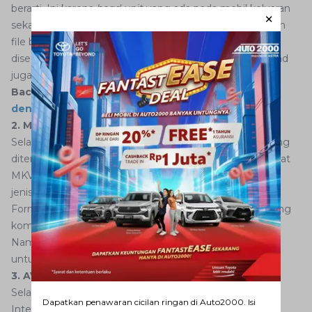
berarti. Ini karena
head unit
yang ada pada mobil keluaran
sekarang, memang dirancang untuk kompatibel dengan
file berformat MP4. Sedikit informasi, file standar yang
disediakan oleh YouTube saat Anda melakukan download
juga menggunakan format MP4 ini.
Baca juga:
4 Cara Menghubungkan HP ke TV Mobil
dengan Kabel Data
2. MKV
Selain format MP4, format video lainnya yang juga sering
ditemui adalah MKV (Matroska). File video dengan format
MKV biasanya berukuran besar karena memang format
jenis ini dapat menyimpan data dalam ukuran besar.
Format MKV sering ditemukan pada file multimedia yang
kompleks, terdiri dari video, audio, dan bahkan
subtitle
.
Namun, terkadang inilah yang membuat file MKV sulit
untuk diputar melalui
head unit
mobil.
3. AVI
Selanjutnya ada format video AVI atau Audio Video
Dapatkan penawaran cicilan ringan di Auto2000. Isi
Interleave. Biasanya format video untuk mobil ini