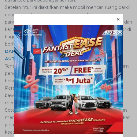
Setelah fitur ini diaktifkan maka mobil mencari ruang parkir
dengan bantuan sensor sonar parkir. Titik sensor sonar
parkir tersebut berada di bagian fender depan belakang dan
kanan kiri. Selain itu juga dibantu oleh kamera dan sensor di
bagian bawah kaca spion untuk membantu fitur ini
berfungsi.
DAPATKAN PAKET SERVICE TERBAIK HANYA DI
AUTO2000
Tentu saja ada sejumlah hal yang perlu diperhatikan dalam
penggunaan fitur ini. Sebab fitur advanced park akan
bekerja saat sejumlah kondisi terpenuhi.
Pertama adalah kecepatan mobil yang harus berada di
bawah 10 km/jam. Sebab akan cukup berbahaya jika
mencari parkir dalam kecepatan yang cukup tinggi.
Setelah itu pengemudi juga perlu melepas pedal gas dan
menginjak pedal rem ketika memulai fitur ini. Dan pastikan
juga seatbelt alias sabuk keselamatan sudah dalam
keadaan terpasang.