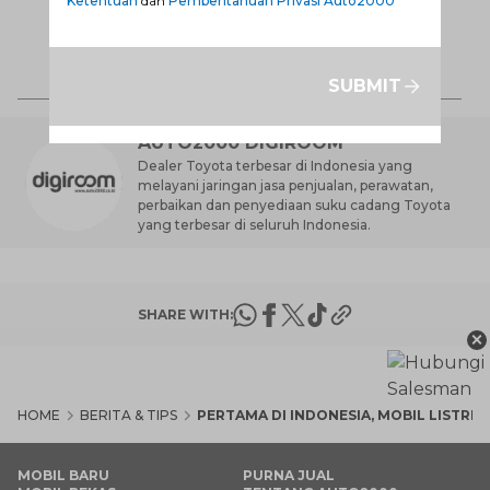
Anda?
Ketentuan
dan
Pemberitahuan Privasi Auto2000
Ca
K
7 
St
SUBMIT
M
AUTO2000 DIGIROOM
Dealer Toyota terbesar di Indonesia yang
melayani jaringan jasa penjualan, perawatan,
perbaikan dan penyediaan suku cadang Toyota
yang terbesar di seluruh Indonesia.
SHARE WITH:
×
HOME
BERITA & TIPS
PERTAMA DI INDONESIA, MOBIL LISTRIK 
MOBIL BARU
PURNA JUAL