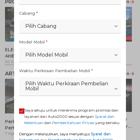
PROMO TERKAIT
LIHAT SEMUA
Cabang
*
Pilih Cabang
Model Mobil
*
P
ELECTRIFY YOUR PATH
Promo Veloz HEV
T
Pilih Model Mobil
AHEAD
Pe
1 
30 Jul 2026
-
31 Ags 2026
1 Jul 2026
-
31 Ags 2026
Waktu Perkiraan Pembelian Mobil
*
ARTIKEL LAINNYA
LIHAT SEMUA
Pilih Waktu Perkiraan Pembelian
Mobil
Saya setuju untuk menerima program promosi dan
layanan dari Auto2000 sesuai dengan
Syarat dan
7 Keunggulan Mobil SUV
Perbedaan Pertamax dan
Ketentuan
dan
Pemberitahuan Privasi
yang berlaku.
Dibanding MPV yang Perlu
Pertalite: Mana yang Lebih
7 Ags 2026
Anda Ketahui
7 Ags 2026
Baik untuk Mobil Toyota
Dengan melanjutkan, saya menyetujui
Syarat dan