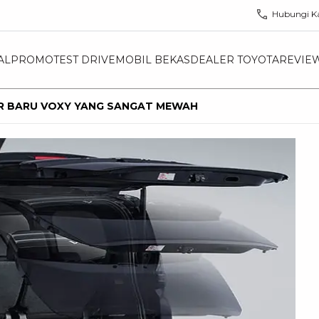
Hubungi K
AL
PROMO
TEST DRIVE
MOBIL BEKAS
DEALER TOYOTA
REVIE
UR BARU VOXY YANG SANGAT MEWAH