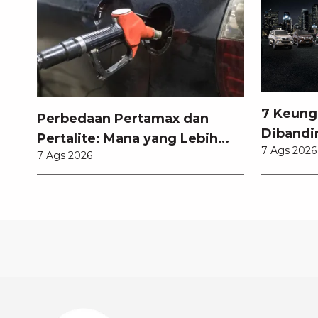
7 Keung
Perbedaan Pertamax dan
Dibandi
Pertalite: Mana yang Lebih
7 Ags 2026
Anda Ke
7 Ags 2026
Baik untuk Mobil Toyota
Anda?