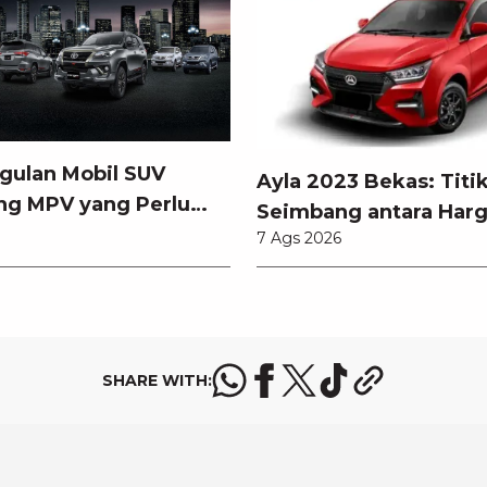
gulan Mobil SUV
Ayla 2023 Bekas: Titi
ng MPV yang Perlu
Seimbang antara Harg
tahui
7 Ags 2026
Pembaruan Teknologi
SHARE WITH: