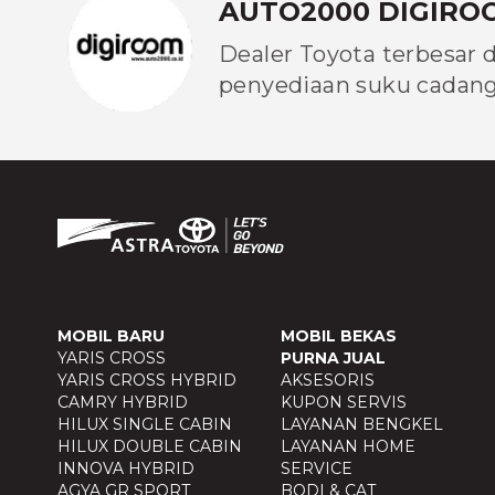
AUTO2000 DIGIRO
Dealer Toyota terbesar 
penyediaan suku cadang 
MOBIL BARU
MOBIL BEKAS
YARIS CROSS
PURNA JUAL
YARIS CROSS HYBRID
AKSESORIS
CAMRY HYBRID
KUPON SERVIS
HILUX SINGLE CABIN
LAYANAN BENGKEL
HILUX DOUBLE CABIN
LAYANAN HOME
INNOVA HYBRID
SERVICE
AGYA GR SPORT
BODI & CAT