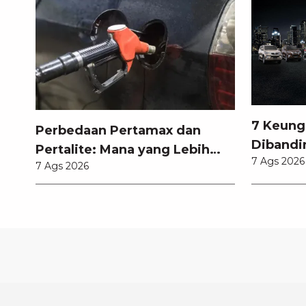
7 Keung
Perbedaan Pertamax dan
Dibandi
Pertalite: Mana yang Lebih
7 Ags 2026
Anda Ke
7 Ags 2026
Baik untuk Mobil Toyota
Anda?