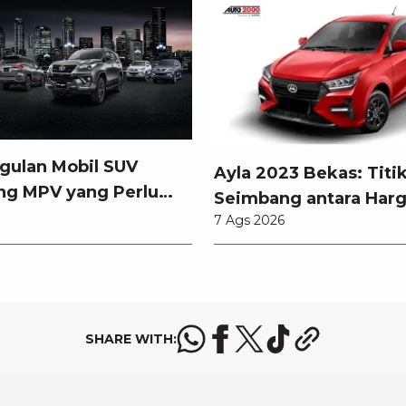
gulan Mobil SUV
Ayla 2023 Bekas: Titi
ng MPV yang Perlu
Seimbang antara Harg
tahui
7 Ags 2026
Pembaruan Teknologi
SHARE WITH: