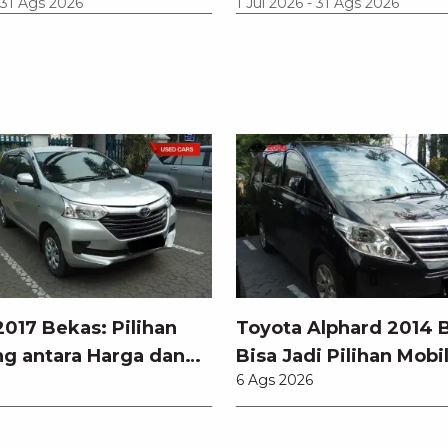
31 Ags 2026
1 Jul 2026
-
31 Ags 2026
017 Bekas: Pilihan
Toyota Alphard 2014 
g antara Harga dan
Bisa Jadi Pilihan Mobi
6 Ags 2026
odern