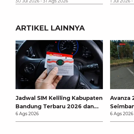
30 Jul 2026
-
31 Ags 2026
1 Jul 2026
-
ARTIKEL LAINNYA
Jadwal SIM Keliling Kabupaten
Avanza 2
Bandung Terbaru 2026 dan
Seimban
6 Ags 2026
6 Ags 2026
Lokasinya
Fitur M