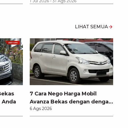
1 Jul 2026
-
31 Ags 2026
LIHAT SEMUA
Bekas
7 Cara Nego Harga Mobil
l Anda
Avanza Bekas dengan dengan
6 Ags 2026
Teknik Jitu Anti Rugi!