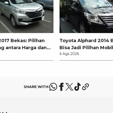
017 Bekas: Pilihan
Toyota Alphard 2014 
g antara Harga dan
Bisa Jadi Pilihan Mobi
6 Ags 2026
odern
SHARE WITH: