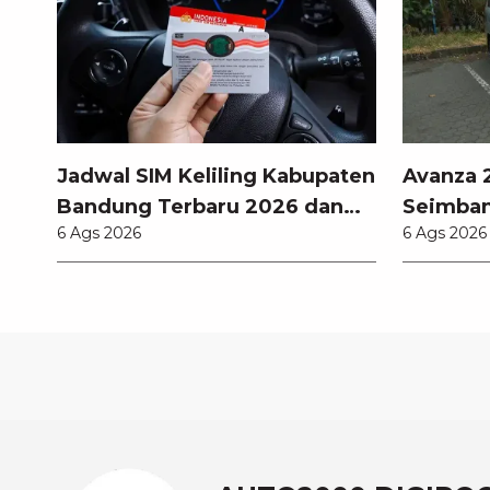
Jadwal SIM Keliling Kabupaten
Avanza 2
Bandung Terbaru 2026 dan
Seimban
6 Ags 2026
6 Ags 2026
Lokasinya
Fitur M