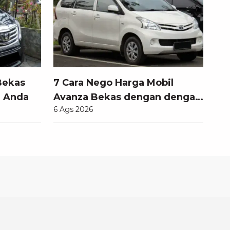
Bekas
7 Cara Nego Harga Mobil
l Anda
Avanza Bekas dengan dengan
6 Ags 2026
Teknik Jitu Anti Rugi!