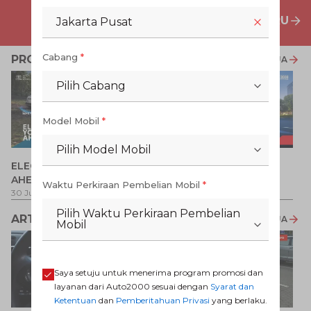
PENAWARAN MOBIL BARU
Jakarta Pusat
Cabang
*
PROMO TERKAIT
LIHAT SEMUA
Pilih Cabang
Model Mobil
*
Pilih Model Mobil
P
ELECTRIFY YOUR PATH
Promo Veloz HEV
T
AHEAD
Pe
1 
Waktu Perkiraan Pembelian Mobil
*
30 Jul 2026
-
31 Ags 2026
1 Jul 2026
-
31 Ags 2026
Pilih Waktu Perkiraan Pembelian
ARTIKEL LAINNYA
LIHAT SEMUA
Mobil
Saya setuju untuk menerima program promosi dan
layanan dari Auto2000 sesuai dengan
Syarat dan
Ketentuan
dan
Pemberitahuan Privasi
yang berlaku.