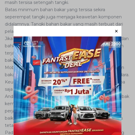
masih tersisa setengah tangki.
Batas minimum bahan bakar yang tersisa sekira
seperempat tangki juga menjaga keawetan komponen
didalamnya. Tangki bahan bakar yang masih terbuat dari
pelat besi tergolong rentan terhadap karat.
Jika kerap kali dibiarkan terisi hanya seperempat tangki dan
bahkan kurang dari itu, dalam waktu lama menyebabkan
terjadinya korosi di bagian yang jarang terendam bahan
bakar.
Mobil yang jarang digunakan sebaiknya telah terisi bahan
bakar penuh di tangkinya untuk meminimalisir ruang udara.
Keuntungan lainnya, Anda tidak perlu cemas bila tiba-tiba
saja mobil harus digunakan bepergian jarak jauh.
Anda tidak perlu khawatir kehabisan bensin apabila terjebak
kemacetan panjang atau tidak menemukan SPBU saat
perjalanan jauh. Hal terpenting, pengisian bahan bakar
baiknya tetap penuh, namun tidak sampai meluber atau
tetap menyisakan sedikit ruang di bibir tangki.
Pada beberapa mobil, kondisi tangki bahan bakar kosong