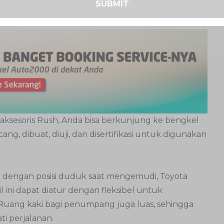
SUBMIT
if, termasuk
dashboard
bergaya GR Sporty, GR
mart Start/Stop Engine
.
aksesoris Rush, Anda bisa berkunjung ke bengkel
ang, dibuat, diuji, dan disertifikasi untuk digunakan
h dengan posisi duduk saat mengemudi, Toyota
 ini dapat diatur dengan fleksibel untuk
uang kaki bagi penumpang juga luas, sehingga
 perjalanan.