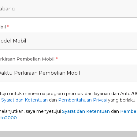
engan Disc berukuran 16 inch, sementara rem
Cabang
bil
*
emberikan kesan yang gagah saat AutoFamily
Model Mobil
da Depan atau Belakang?
rkiraan Pembelian Mobil
*
Waktu Perkiraan Pembelian Mobil
modern terkini tanpa terlihat berlebihan. Bagian
ru, dilengkapi dengan Head Unit yang dilengkapi
tuju untuk menerima program promosi dan layanan dari Auto20
gan Digital Display, Stunning Combinator Meter
n
Syarat dan Ketentuan
dan
Pemberitahuan Privasi
yang berlaku.
8 Surround Sound Speaker untuk menghasilkan
lanjutkan, saya menyetujui
Syarat dan Ketentuan
dan
Pember
uto2000
 sabuk pengaman. Toyota Rush GR Sport