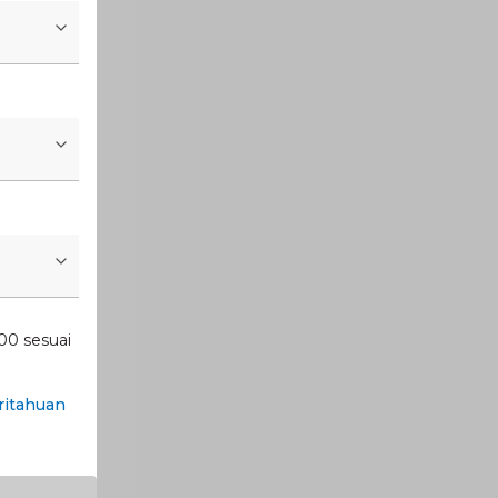
00 sesuai
itahuan