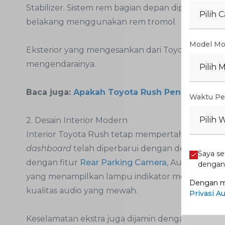
Stabilizer. Sistem rem bagian depan diperkuat d
Pilih 
belakang menggunakan rem tromol.
Model Mo
Eksterior yang mengesankan dari Toyota Rush m
mengendarainya.
Pilih 
Baca juga:
Apakah Toyota Rush Penggerak Ro
Waktu Pe
Pilih 
2. Desain Interior Modern
Interior Toyota Rush tetap mempertahankan gaya 
dashboard
telah diperbarui dengan desain terba
Saya se
dengan fitur
Rear Parking Camera
, Auto A/C den
denga
yang menampilkan lampu indikator mobil, dan 
Dengan me
kualitas audio yang mewah.
Privasi A
Keselamatan ekstra juga dijamin dengan adanya