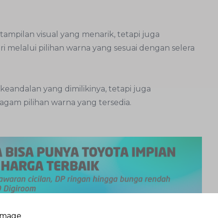
mpilan visual yang menarik, tetapi juga
melalui pilihan warna yang sesuai dengan selera
keandalan yang dimilikinya, tetapi juga
agam pilihan warna yang tersedia.