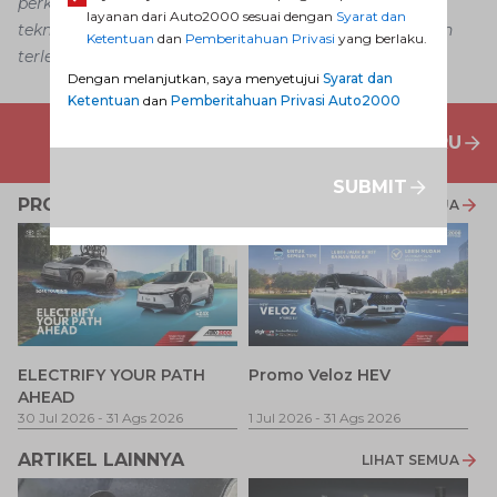
perkembangan, situasi, strategi bisnis, kemajuan
layanan dari Auto2000 sesuai dengan
Syarat dan
teknologi dan kebijakan tertentu tanpa pemberitahuan
Ketentuan
dan
Pemberitahuan Privasi
yang berlaku.
terlebih dahulu.
Dengan melanjutkan, saya menyetujui
Syarat dan
Ketentuan
dan
Pemberitahuan Privasi Auto2000
PENAWARAN MOBIL BARU
SUBMIT
PROMO TERKAIT
LIHAT SEMUA
P
ELECTRIFY YOUR PATH
Promo Veloz HEV
T
AHEAD
Pe
1 
30 Jul 2026
-
31 Ags 2026
1 Jul 2026
-
31 Ags 2026
ARTIKEL LAINNYA
LIHAT SEMUA