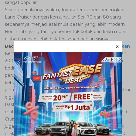
sangat populer.
Seiring berjalannya waktu, Toyota terus memperlengkapi
Land Cruiser dengan kemunculan Seri 70 dan 80 yang
sebenarnya menjadi asal mula desain yang lebih modern.
Bodi mobil yang tadinya berbentuk kotak dan kaku mulai
diubah menjadi lebih bulat di setiap bagian sisinya.
Baca juga:
5 Jenis Mobil Toyota yang Kuat di Tanjakan
Kemudian pada tahun 2000, barulah muncul seri 100 dan
200 yang mobilnya bisa dijumpai hingga saat ini. Desain
bodinya sudah dibuat lebih modern dengan berbagai
perubahan serta penambahan untuk memenuhi
kebutuhan masyarakat. Pada seri ini Toyota Land Cruiser
juga dibuat lebih mewah sehingga tak heran kalau mobil ini
digunakan oleh jajaran Pemerintahan Indonesia.
Pastinya ada banyak keunggulan yang diberikan dalam
mobil Land Cruiser yang terbaru. Tidak hanya Toyota Land
Cruiser, masih banyak
Mobil Baru Toyota
lainnya yang
juga memberikan banyak keunggulan. Jika Anda tertarik
melakukan pembelian, langsung saja kunjungi Auto2000