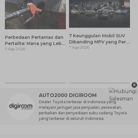
7 Keunggulan Mobil SUV
Perbedaan Pertamax dan
Dibanding MPV yang Perlu
Pertalite: Mana yang Lebih
7 Ags 2026
Anda Ketahui
7 Ags 2026
Baik untuk Mobil Toyota
Anda?
Ca
K
7 
St
M
×
AUTO2000 DIGIROOM
Dealer Toyota terbesar di Indonesia yang
melayani jaringan jasa penjualan, perawatan,
perbaikan dan penyediaan suku cadang Toyota
yang terbesar di seluruh Indonesia.