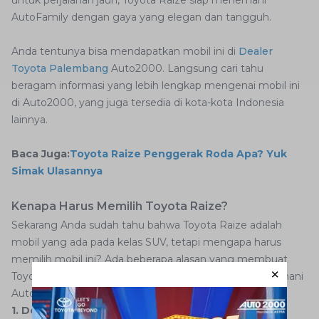
untuk perjalanan jauh, Toyota Raize siap menemani
AutoFamily dengan gaya yang elegan dan tangguh.
Anda tentunya bisa mendapatkan mobil ini di
Dealer
Toyota Palembang
Auto2000. Langsung cari tahu
beragam informasi yang lebih lengkap mengenai mobil ini
di Auto2000, yang juga tersedia di kota-kota Indonesia
lainnya.
Baca Juga:
Toyota Raize Penggerak Roda Apa? Yuk
Simak Ulasannya
Kenapa Harus Memilih Toyota Raize?
Sekarang Anda sudah tahu bahwa Toyota Raize adalah
mobil yang ada pada kelas SUV, tetapi mengapa harus
memilih mobil ini? Ada beberapa alasan yang membuat
Toyota Raize menjadi pilihan yang bagus untuk menemani
AutoFamily.
1. Desain Stylish dan Kompak