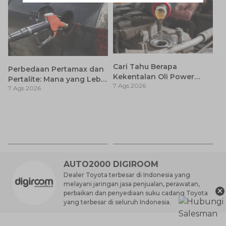
Cari Tahu Berapa
Perbedaan Pertamax dan
Kekentalan Oli Power
Pertalite: Mana yang Lebih
7 Ags 2026
Steering dan Tips
7 Ags 2026
Baik untuk Mobil Toyota
Memilihnya
Anda?
Ay
S
7 
d
AUTO2000 DIGIROOM
Dealer Toyota terbesar di Indonesia yang
melayani jaringan jasa penjualan, perawatan,
×
perbaikan dan penyediaan suku cadang Toyota
yang terbesar di seluruh Indonesia.