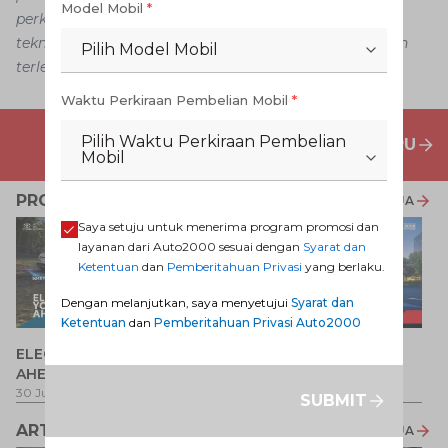
Model Mobil
*
perkembangan, situasi, strategi bisnis, kemajuan
teknologi dan kebijakan tertentu tanpa pemberitahuan
Pilih Model Mobil
terlebih dahulu.
Waktu Perkiraan Pembelian Mobil
*
Pilih Waktu Perkiraan Pembelian
PENAWARAN MOBIL BARU
Mobil
PROMO TERKAIT
LIHAT SEMUA
Saya setuju untuk menerima program promosi dan
layanan dari Auto2000 sesuai dengan
Syarat dan
Ketentuan
dan
Pemberitahuan Privasi
yang berlaku.
Dengan melanjutkan, saya menyetujui
Syarat dan
Ketentuan
dan
Pemberitahuan Privasi Auto2000
P
ELECTRIFY YOUR PATH
Promo Veloz HEV
T
AHEAD
Pe
1 
30 Jul 2026
-
31 Ags 2026
1 Jul 2026
-
31 Ags 2026
SUBMIT
ARTIKEL LAINNYA
LIHAT SEMUA